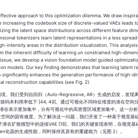
effective approach to this optimization dilemma. We draw inspira
 increasing the codebook size of discrete-valued VAEs leads to
izing the latent space distributions across different feature dim
nsional tokenizers learn latent representations in a less spread
intensity areas in the distribution visualization. This analysis
 the inherent difficulty of learning un constrained high-dimen
s issue, we develop a vision foundation model guided optimizati
sion models. Our key finding demonstrates that learning latent r
s significantly enhances the generation performance of high-di
l reconstruction capabilities (see Fig. 2).
们受到自回归（Auto-Regressive, AR）生成的启发，发现
码本利用率低下 [44, 49]。通过可视化不同特征维度的潜在空间
习的潜在表示更加集中，分布可视化中的高密度区域更加集中。这一分析
在空间的固有难度。为了解决这一问题，我们开发了一种基于视觉基
化策略，用于潜在扩散模型中的连续VAE [18]。我们的关键发现表明，在视觉基
en化器的生成性能，同时保持其原有的重建能力（见图 2）。