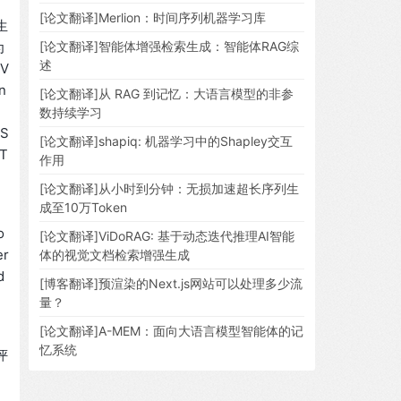
多
[论文翻译]Merlion：时间序列机器学习库
生
为
[论文翻译]智能体增强检索生成：智能体RAG综
述
V
n
[论文翻译]从 RAG 到记忆：大语言模型的非参
数持续学习
S
[论文翻译]shapiq: 机器学习中的Shapley交互
T
作用
[论文翻译]从小时到分钟：无损加速超长序列生
成至10万Token
o
[论文翻译]ViDoRAG: 基于动态迭代推理AI智能
er
体的视觉文档检索增强生成
d
[博客翻译]预渲染的Next.js网站可以处理多少流
量？
[论文翻译]A-MEM：面向大语言模型智能体的记
忆系统
评