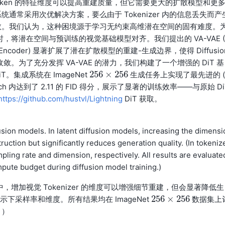
个 Token 的特征维度可以提高重建质量，但它需要更大的扩散模型和更
常采用次优解决方案，要么由于 Tokenizer 内的信息丢失而产
敛。我们认为，这种困境源于学习无约束高维潜在空间的固有难度。
 时，将潜在空间与预训练的视觉基础模型对齐。我们提出的 VA-VAE (
onal Auto Encoder) 显著扩展了潜在扩散模型的重建-生成边界，使得 Diffusio
更快地收敛。为了充分发挥 VA-VAE 的潜力，我们构建了一个增强的 DiT 基
256
×
256
T。集成系统在 ImageNet
生成任务上实现了最先进的 (
256
×
256
poch 内达到了 2.11 的 FID 得分，展示了显著的训练效率——与原始 Di
https://github.com/hustvl/Lightning
DiT 获取。
usion models. In latent diffusion models, increasing the dimensi
ruction but significantly reduces generation quality. (In tokeniz
pling rate and dimension, respectively. All results are evaluate
mpute budget during diffusion model training.)
，增加视觉 Tokenizer 的维度可以增强细节重建，但会显著降低生
256
×
256
分别表示下采样率和维度。所有结果均在 ImageNet
数据集上
256
×
256
。）