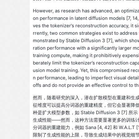
However, as research has advanced, an optimiz
on performance in latent diffusion models [7, 14,
ves the tokenizer’s reconstruction accuracy, it 
rrently, two common strategies exist to address 
monstrated by Stable Diffusion 3 [7], which sh
ration performance with a significantly larger 
training compute, making it prohibitively expensi
berately limit the tokenizer’s reconstruction capac
usion model training. Yet, this compromised reco
n performance, leading to imperfect visual detai
offs and do not provide an effective control to 
然而，随着研究的深入，潜在扩散模型在重建和生成性能之间
征维度可以提高分词器的重建精度，但它会显著降低
种是扩大模型参数，如 Stable Diffusion 
生成性能——然而，这种方法需要显著更多的训练
分词器的重建能力，例如 Sana [4, 42] 和 W.
限制了生成性能的上限，导致生成结果中的视觉细