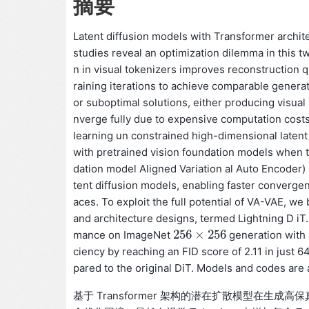
摘要
Latent diffusion models with Transformer archit
studies reveal an optimization dilemma in this 
n in visual tokenizers improves reconstruction qu
raining iterations to achieve comparable generat
or suboptimal solutions, either producing visual a
nverge fully due to expensive computation costs.
learning un constrained high-dimensional latent
with pretrained vision foundation models when t
dation model Aligned Variation al Auto Encoder) 
tent diffusion models, enabling faster convergen
aces. To exploit the full potential of VA-VAE, w
and architecture designs, termed Lightning D iT
256
×
256
mance on ImageNet
generation with 
256
×
256
ciency by reaching an FID score of 2.11 in just 
pared to the original DiT. Models and codes are a
基于 Transformer 架构的潜在扩散模型在