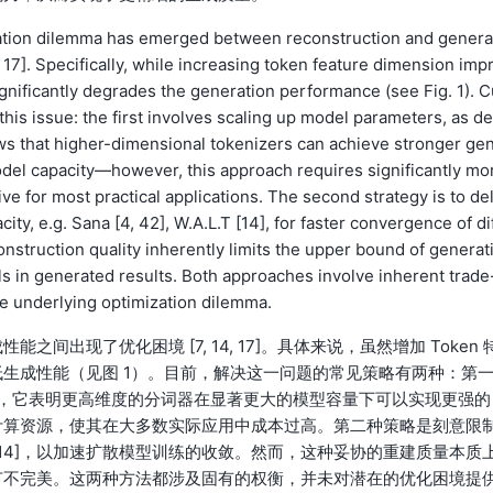
ation dilemma has emerged between reconstruction and genera
 17]. Specifically, while increasing token feature dimension imp
significantly degrades the generation performance (see Fig. 1). 
this issue: the first involves scaling up model parameters, as de
ows that higher-dimensional tokenizers can achieve stronger ge
model capacity—however, this approach requires significantly mo
ve for most practical applications. The second strategy is to del
ity, e.g. Sana [4, 42], W.A.L.T [14], for faster convergence of di
nstruction quality inherently limits the upper bound of generat
ls in generated results. Both approaches involve inherent trade
the underlying optimization dilemma.
出现了优化困境 [7, 14, 17]。具体来说，虽然增加 Token 
生成性能（见图 1）。目前，解决这一问题的常见策略有两种：第
3 [7] 所示，它表明更高维度的分词器在显著更大的模型容量下可以实现更强的
计算资源，使其在大多数实际应用中成本过高。第二种策略是刻意限
A.L.T [14]，以加速扩散模型训练的收敛。然而，这种妥协的重建质量本质
节不完美。这两种方法都涉及固有的权衡，并未对潜在的优化困境提