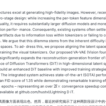
ectures excel at generating high-fidelity images. However, rece
two-stage design: while increasing the per-token feature dimens
ality, it requires substantially larger diffusion models and more
ion perfor- mance. Consequently, existing systems often settle
rtifacts due to information loss within tokenizers or failing to 
 We argue that this dilemma stems from the inherent difficulty 
 spaces. To ad- dress this, we propose aligning the latent spac
raining the visual tokenizers. Our proposed VA-VAE (Vision fou
significantly expands the reconstruction-generation frontier of 
ce of Diffusion Transformers (DiT) in high-dimensional latent s
e build an enhanced DiT baseline with improved training strategi
. The integrated system achieves state-of-the-art (SOTA) perfo
an FID score of 1.35 while demonstrating remarkable training ef
2
×
64 epochs – representing an over
convergence speedup co
2
l
l
×
vailable at github.com/hustvl/Lightning D iT.
生成高保真图像方面表现出色。然而，最近的研究揭示了这种两阶段设计中的