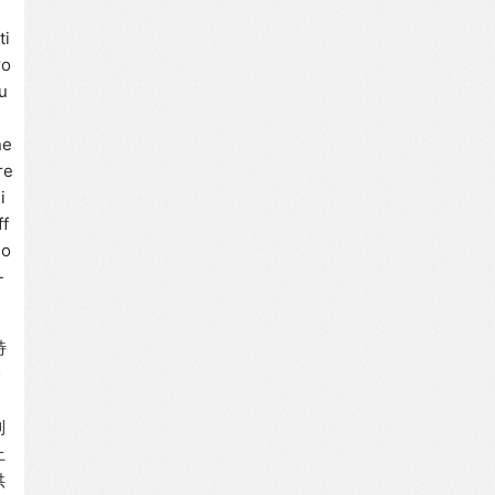
ti
ro
Cu
ne
re
i
ff
io
-
特
一
制
上
供