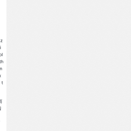
iz
i
pl
th
in
x
 t
而
着
度