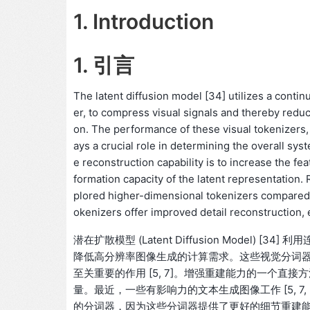
1. Introduction
1. 引言
The latent diffusion model [34] utilizes a contin
er, to compress visual signals and thereby red
on. The performance of these visual tokenizers, 
ays a crucial role in determining the overall sys
e reconstruction capability is to increase the fe
formation capacity of the latent representation. 
plored higher-dimensional tokenizers compared t
okenizers offer improved detail reconstruction, e
潜在扩散模型 (Latent Diffusion Model) [
降低高分辨率图像生成的计算需求。这些视觉分词
至关重要的作用 [5, 7]。增强重建能力的一个直
量。最近，一些有影响力的文本生成图像工作 [5, 7, 21] 探
的分词器，因为这些分词器提供了更好的细节重建