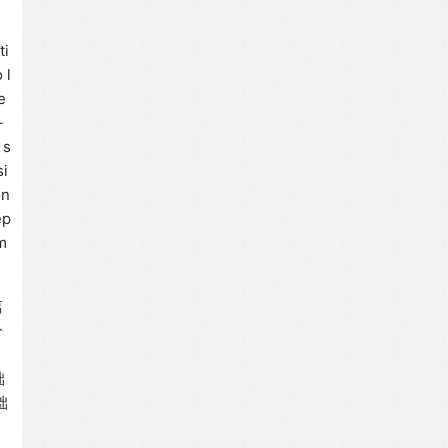
ti
 l
e
-
 s
si
on
ep
m
离
分
础
础