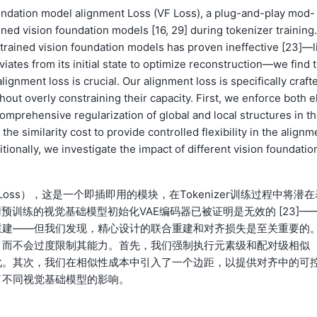
oundation model alignment Loss (VF Loss), a plug-and-play mod-
ained vision foundation models [16, 29] during tokenizer training.
-trained vision foundation models has proven ineffective [23]—l
iates from its initial state to optimize reconstruction—we find 
lignment loss is crucial. Our alignment loss is specifically craft
out overly constraining their capacity. First, we enforce both e
omprehensive regularization of global and local structures in t
he similarity cost to provide controlled flexibility in the alignm
itionally, we investigate the impact of different vision foundatio
ss），这是一个即插即用的模块，在Tokenizer训练过程中将潜在
使用预训练的视觉基础模型初始化VAE编码器已被证明是无效的 [23]—
重建——但我们发现，精心设计的联合重建和对齐损失是至关重要的
，而不会过度限制其能力。首先，我们强制执行元素级和配对级相似
化。其次，我们在相似性成本中引入了一个边距，以提供对齐中的可
了不同视觉基础模型的影响。