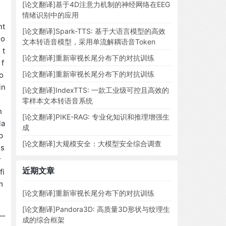
[论文翻译]基于4D注意力机制的神经网络在EEG
情绪识别中的应用
nt
[论文翻译]Spark-TTS: 基于大语言模型的高效
io
文本转语音模型，采用单流解耦语音Token
 t
[论文翻译]重新审视长尾分布下的对抗训练
 f
[论文翻译]重新审视长尾分布下的对抗训练
co
in
[论文翻译]IndexTTS: 一款工业级可控且高效的
e
零样本文本转语音系统
n
[论文翻译]PIKE-RAG: 专业化知识和推理增强生
la
成
p
[论文翻译]大规模安全：大模型安全综合调查
es
r
近期文章
fi
m
[论文翻译]重新审视长尾分布下的对抗训练
[论文翻译]Pandora3D: 高质量3D形状与纹理生
一
成的综合框架