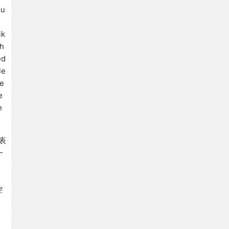
 u
ik
th
ed
le
he
e
n
表
—
。
控