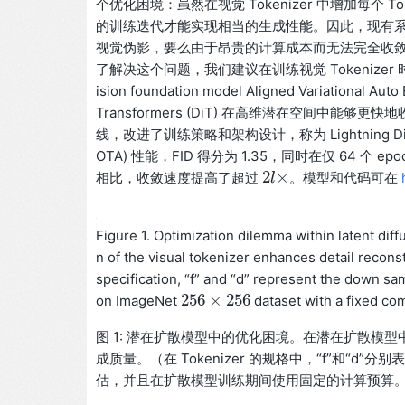
个优化困境：虽然在视觉 Tokenizer 中增加每
的训练迭代才能实现相当的生成性能。因此，现有系统通
视觉伪影，要么由于昂贵的计算成本而无法完全收
了解决这个问题，我们建议在训练视觉 Tokenizer
ision foundation model Aligned Variati
Transformers (DiT) 在高维潜在空间中能够
线，改进了训练策略和架构设计，称为 Lightning Di
OTA) 性能，FID 得分为 1.35，同时在仅 64 个 e
2
×
相比，收敛速度提高了超过
。模型和代码可在
2
l
l
×
Figure 1. Optimization dilemma within latent diff
n of the visual tokenizer enhances detail reconst
specification, “f” and “d” represent the down sam
256
×
256
on ImageNet
dataset with a fixed co
256
×
256
图 1: 潜在扩散模型中的优化困境。在潜在扩散模型中
成质量。（在 Tokenizer 的规格中，“f”和“d”
估，并且在扩散模型训练期间使用固定的计算预算