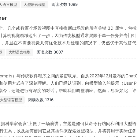
处理上花费大量时间，使其在处理长文本时容易失败。本文的范围旨在研
阅读次数 1099
大语言模型
大型语言模型
中的行为，并提供它们之间的高层次比较，以突出它们的关键特性。此外，我们
，并为研究人员提供了未来研究主题的指导。
er
个、几个或数百个场景视图中直接推断出场景的所有关键 3D 属性，包括
D 计算机视觉领域迈出了一步，因为传统模型通常局限于单一任务并专门针
图像，并且在不需要视觉几何优化技术后处理的情况下，仍然优于其他替代
括相机参数估计、多视图深度估计、密集点云重建和 3D 点跟踪。我们还
阅读次数 3007
型
大型语言模型
任务，例如非刚性点跟踪和前馈新视图合成。代码和模型已在 https://g
rompts）与传统软件程序之间的紧密联系。自从2022年12月发布的Chat
和使用方式有了深刻理解。人们已经认识到，向模型输入的提示（User Pr
的指令，还能进行有深度的对话，帮助我们调整响应。然而，尽管如此，许
表述意图，以及如何确保模型输出符合特定格式，如JSON对象。此外，
阅读次数 1316
大型语言模型
数据科学家会议”上做了一场演讲，主题是如何从命令行访问和利用大型语
命令行工具，以及如何使用它及其插件来探索这些模型，并将其用于实际任务