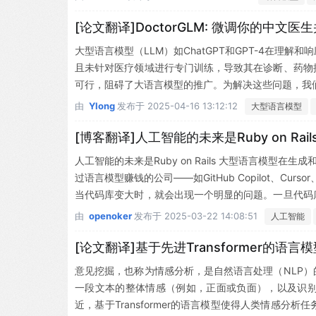
[论文翻译]DoctorGLM: 微调你的中文医
大型语言模型（LLM）如ChatGPT和GPT-4在
且未针对医疗领域进行专门训练，导致其在诊断、药物
可行，阻碍了大语言模型的推广。为解决这些问题，我们
于部署的大语言模型。值得注意的是，我们仅用13小时在单
由
Ylong
发布于
2025-04-16 13:12:12
大型语言模型
用大语言模型的成本可以非常低廉。DoctorGLM目
馈和建议，从而提升其医疗专项能力：https://github.com/xi
[博客翻译]人工智能的未来是Ruby on Rail
人工智能的未来是Ruby on Rails 大型语言模型
过语言模型赚钱的公司——如GitHub Copilot、Cu
当代码库变大时，就会出现一个明显的问题。一旦代码
然之间，修改不再奏效，试图修复问题的尝试反而在其
由
openoker
发布于
2025-03-22 14:08:51
人工智能
定有大的...
[论文翻译]基于先进Transformer的
意见挖掘，也称为情感分析，是自然语言处理（NLP
一段文本的整体情感（例如，正面或负面），以及识
近，基于Transformer的语言模型使得人类情感