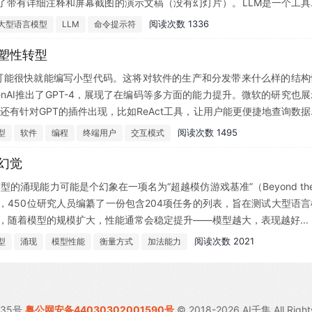
成了带有详细注释和屏幕截图的演示文稿（没有幻灯片）。LLM是一个工具
pipx、pip或brew安装它...
阅读次数 1336
大型语言模型
LLM
命令提示符
塑性转型
户可能很快就能编写小型代码。这将对软件的生产和分发带来什么样的结构
nAI推出了GPT-4，展现了在编码等多方面的能力提升。微软的研究也展
，还有针对GPT的插件出现，比如ReAct工具，让用户能更便捷地查询数据
，专业的开发人员可能会因LLMs而变得更高效，因...
阅读次数 1495
型
软件
编程
终端用户
交互模式
幻觉
模型的涌现能力可能是个幻象在一项名为“超越模仿游戏基准”（Beyond the
ench）的项目中，450位研究人员编纂了一份包含204项任务的列表，旨在测试大型语
中，随着模型的规模扩大，性能通常会稳定提升——模型越大，表现越好...
阅读次数 2021
型
涌现
模型性能
衡量方式
加法能力
035号
粤公网安备44030302001590号
© 2018-2026 AI千集 All Right