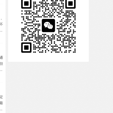
，
不
易
专
反
通
，但
突
一
定
最
语