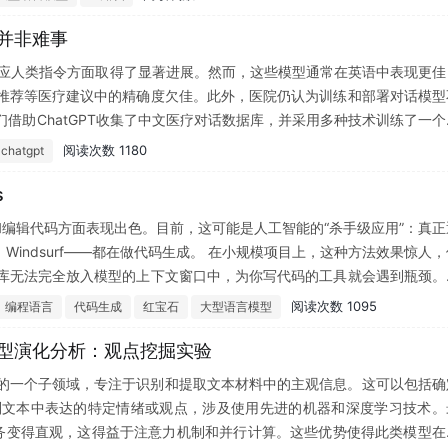
生并非难事
理解和响应人类指令方面取得了显著进展。然而，这些模型通常在英语中表现更佳
推荐等医疗建议中的精确度欠佳。此外，医院仍认为训练和部署对话模型
借助ChatGPT收集了中文医疗对话数据库，并采用多种技术训练了一个
张A100 80G显卡上完成了ChatGLM-6B的微调，这意味着拥有医疗
阅读次数 1180
chatgpt
前处于早期工程尝试阶段，可能存在各种错误。我们将其开源以邀请社区提供
ong hong lin/DoctorGLM。
s
在生成和编辑代码方面表现出色。目前，这可能是人工智能的“杀手级应用”：真正
rsor、Windsurf——都在做代码生成。 在小规模项目上，这种方法效果惊人
库无法完全放入模型的上下文窗口中，为你写代码的工具就会遇到瓶颈。
他地方引入了更多错误。即使是那些宣传拥有大上下文窗口的模型，也不
阅读次数 1095
编程语言
代码生成
红宝石
大型语言模型
语言模型演化分析：观点挖掘实验
）的一个子领域，专注于识别和提取文本材料中的主观信息。这可以包括确
别文本中表达的特定情绪或观点，涉及使用先进的机器和深度学习技术。
分析任务变得直观，这得益于注意力机制和并行计算。这些优势使得此类模型在