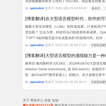
演讲视频被录制并上传到了YouTube，我还将其转换
旨在帮助用户直接在终端中运行大型语言模型提示。你可以通过
由
openoker
发布于
2024-06-25 04:04:47
命令行
[博客翻译]在大型语言模型时代，软件的可
随着大型语言模型（LLMs）的快速发展，计算机用
变化呢？ 过去几周，科技巨头们纷纷发布新成果。Ope
了GPT-4如何能无提示生成复杂的3D游戏代码。此外
人们自然会好奇，这些技术将如何影响软件的创作。一方面
由
openoker
发布于
2024-04-30 04:11:23
大型语言模
[博客翻译]大型语言模型的涌现能力是一种
斯蒂芬·奥内斯科学3月24日，2024年08:00大型语言
mitation Game benchmark, 或 BIG-b
型（如ChatGPT聊天机器人）的能力。在大多数任务
由
openoker
发布于
2024-03-25 04:30:11
大型语言模
关于
帮助中心
标签
友链
粤ICP备18152112号
网信算备330110507206401230