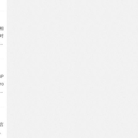
究
的
相
对
方
展
it
GP
o
多
与
言
。