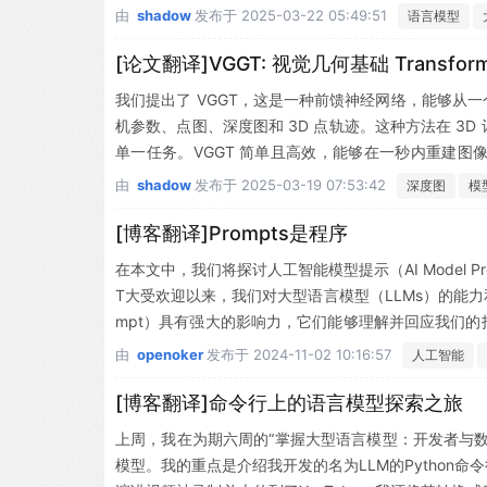
言任务上非常强大，与循环神经网络不同，后者在顺序
由
shadow
发布于
2025-03-22 05:49:51
语言模型
基于Transformer的最先进语言模型在意见挖掘
比较研究为生产工程师提供了关于应关注的方法的线索
[论文翻译]VGGT: 视觉几何基础 Transform
我们提出了 VGGT，这是一种前馈神经网络，能够从一
机参数、点图、深度图和 3D 点轨迹。这种方法在 3
单一任务。VGGT 简单且高效，能够在一秒内重建
案。该网络在多个 3D 任务中取得了最先进的结果，包
由
shadow
发布于
2025-03-19 07:53:42
深度图
模
示了使用预训练的 VGGT 作为特征骨干可以显著增强下游
hub.com/facebookresearch/vggt 公开。
[博客翻译]Prompts是程序
在本文中，我们将探讨人工智能模型提示（AI Model P
T大受欢迎以来，我们对大型语言模型（LLMs）的能力
mpt）具有强大的影响力，它们能够理解并回应我们
用户在使用聊天机器人时仍面临挑战，比如如何准确地
由
openoker
发布于
2024-11-02 10:16:57
人工智能
编写和调试代...
[博客翻译]命令行上的语言模型探索之旅
上周，我在为期六周的“掌握大型语言模型：开发者与
模型。我的重点是介绍我开发的名为LLM的Python