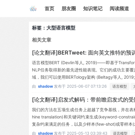
首页
朋友圈
知识笔记
阅读频道
标签：大型语言模型
相关文章
[论文翻译]BERTweet: 面向英文推特的
语言模型BERT (Devlin等人, 2019)——即基于Tran
NLP任务取得新的最先进性能表现。它们的成功主要
域，我们可以使用BERTology架构 (Beltagy等人, 2019;
由
shadow
发布于
2025-06-07 07:13:26
语言模型
[论文翻译]启发式解码：带前瞻启发式的
我们的方法在五项生成任务上超越了竞争基线，并在表格到文本生成(ta
hine translation)和关键词约束生成(keyword-const
复杂约束满足的任务，以及少样本(few-shot)或零样本(z
由
shadow
发布于
2025-05-13 03:39:43
语言模型