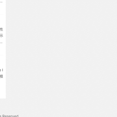
，
性
示
。
 I
言模
s Reserved