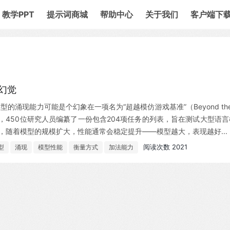
教学PPT
提示词商城
帮助中心
关于我们
客户端下
幻觉
模型的涌现能力可能是个幻象在一项名为“超越模仿游戏基准”（Beyond the
ench）的项目中，450位研究人员编纂了一份包含204项任务的列表，旨在测试大型语
中，随着模型的规模扩大，性能通常会稳定提升——模型越大，表现越好...
阅读次数 2021
型
涌现
模型性能
衡量方式
加法能力