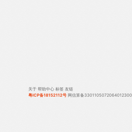
关于
帮助中心
标签
友链
粤ICP备18152112号
网信算备330110507206401230