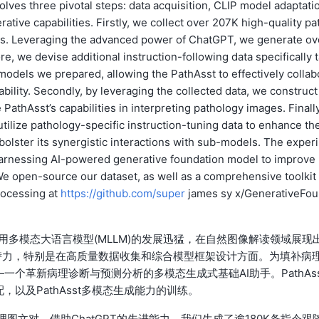
lves three pivotal steps: data acquisition, CLIP model adaptati
rative capabilities. Firstly, we collect over 207K high-quality pa
ces. Leveraging the advanced power of ChatGPT, we generate ov
, we devise additional instruction-following data specifically t
models we prepared, allowing the PathAsst to effectively collab
bility. Secondly, by leveraging the collected data, we construct
PathAsst’s capabilities in interpreting pathology images. Finally
tilize pathology-specific instruction-tuning data to enhance th
bolster its synergistic interactions with sub-models. The exper
 harnessing AI-powered generative foundation model to improve
e open-source our dataset, as well as a comprehensive toolkit 
rocessing at
https://github.com/super
james sy x/GenerativeFo
通用多模态大语言模型(MLLM)的发展迅猛，在自然图像解读领域展现
潜力，特别是在高质量数据收集和综合模型框架设计方面。为填补病
—一个革新病理诊断与预测分析的多模态生成式基础AI助手。PathAss
，以及PathAsst多模态生成能力的训练。
图文对。借助ChatGPT的先进能力，我们生成了逾180K条指令跟