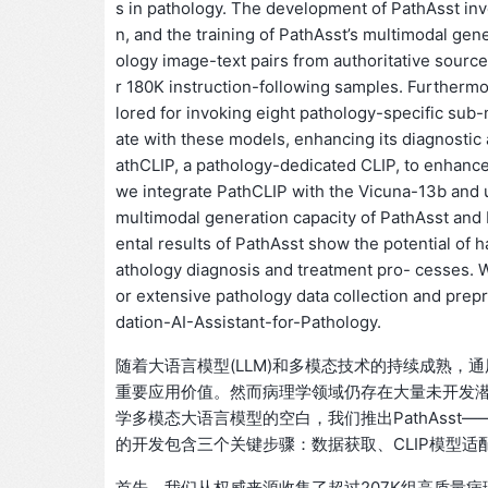
s in pathology. The development of PathAsst invo
n, and the training of PathAsst’s multimodal gene
ology image-text pairs from authoritative sour
r 180K instruction-following samples. Furthermore
lored for invoking eight pathology-specific sub-
ate with these models, enhancing its diagnostic a
athCLIP, a pathology-dedicated CLIP, to enhance 
we integrate PathCLIP with the Vicuna-13b and u
multimodal generation capacity of PathAsst and 
ental results of PathAsst show the potential of
athology diagnosis and treatment pro- cesses. W
or extensive pathology data collection and prep
dation-AI-Assistant-for-Pathology.
随着大语言模型(LLM)和多模态技术的持续成熟，
重要应用价值。然而病理学领域仍存在大量未开发
学多模态大语言模型的空白，我们推出PathAsst—
的开发包含三个关键步骤：数据获取、CLIP模型适配
首先，我们从权威来源收集了超过207K组高质量病理