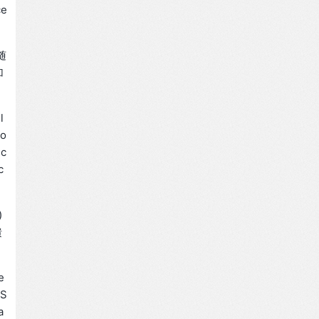
ce
随
加
l
mo
 c
c
)
馈
e
 S
a