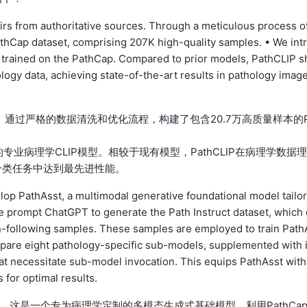
rs from authoritative sources. Through a meticulous process o
athCap dataset, comprising 207K high-quality samples. • We int
 trained on the PathCap. Compared to prior models, PathCLIP s
ogy data, achieving state-of-the-art results in pathology image
。通过严格的数据清洗和优化流程，构建了包含20.7万高质量样本的
训练的专业病理学CLIP模型。相较于现有模型，PathCLIP在病理学数据理
分类任务中达到最先进性能。
op PathAsst, a multimodal generative foundational model tailo
we prompt ChatGPT to generate the Path Instruct dataset, which 
on-following samples. These samples are employed to train Path
prepare eight pathology-specific sub-models, supplemented with 
hat necessitate sub-model invocation. This equips PathAsst with
 for optimal results.
athAsst，这是一个专为病理学定制的多模态生成式基础模型。利用PathCa