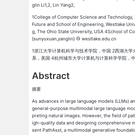
glin Li1,2, Lin Yang2,
1College of Computer Science and Technology, Z
Future and School of Engineering, Westlake Uni
g, The Ohio State University, USA 4School of C
@
{sunyuxuan,yanglin}
westlake.edu.cn
@
1浙江大学计算机科学与技术学院，中国 2西湖大
系，美国 4杭州城市大学计算机与计算科学学院，中国 {sun
Abstract
摘要
As advances in large language models (LLMs) an
general-purpose multimodal large language model
preting natural images. However, the field of pa
igh-quality data and designing comprehensive 
sent PathAsst, a multimodal generative foundatio