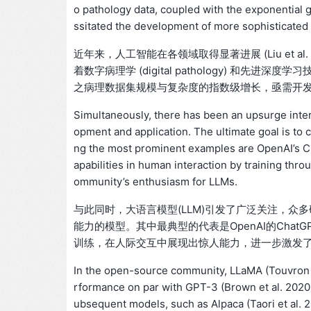
o pathology data, coupled with the exponential 
ssitated the development of more sophisticated t
近年来，人工智能在各领域取得显著进展 (Liu et al. 2
着数字病理学 (digital pathology) 
之病理数据集规模与复杂度的指数级增长，亟需开
Simultaneously, there has been an upsurge inte
opment and application. The ultimate goal is to c
ng the most prominent examples are OpenAI’s 
apabilities in human interaction by training thr
ommunity’s enthusiasm for LLMs.
与此同时，大语言模型(LLM)引发了广泛关注，众多
能力的模型。其中最典型的代表是OpenAI的ChatGPT和
训练，在人际交互中展现出惊人能力，进一步激发
In the open-source community, LLaMA (Touvron e
rformance on par with GPT-3 (Brown et al. 2020)
ubsequent models, such as Alpaca (Taori et al. 