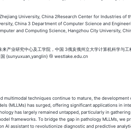
hejiang University, China 2Research Center for Industries of t
versity, China 3 Department of Computer Science and Engineer
omputer and Computing Science, Hangzhou City University, Chi
学未来产业研究中心及工学院，中国 3俄亥俄州立大学计算机科学与工
@
yuxuan,yanglin}
westlake.edu.cn
@
d multimodal techniques continue to mature, the development 
s (MLLMs) has surged, offering significant applications in int
thology has largely remained untapped, particularly in gathering
model frameworks. To bridge the gap in pathology MLLMs, we p
n AI assistant to revolutionize diagnostic and predictive analyti