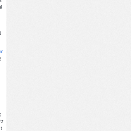
强
们
的
am
完
g
tr
 t