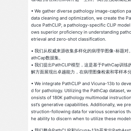
• We gather diverse pathology image-caption pai
data cleaning and optimization, we create the P
duce PathCLIP, a pathology-specific CLIP model
ows superior proficiency in understanding pathol
etrieval and zero-shot classification.
• 我们从权威来源收集多样化的病理学图像-标题对
athCap数据集。
• 我们提出PathCLIP模型，这是基于PathCap
解方面展现出卓越能力，在病理图像检索和零样本
• We integrate PathCLIP and Vicuna-13b to devel
d for pathology. Utilizing the PathCap dataset, 
onsists of 180K pathology multimodal instructi
sst’s generative capabilities. Additionally, we 
struction-following data for various scenarios t
he ability to discern when to utilize these models
• 我们整合PathCLIP和Vicuna-13b开发出P