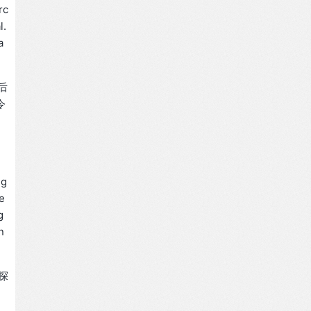
rc
l.
a
为后
令
)
 g
ie
g
n
探