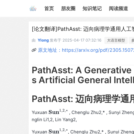
首页
朋友圈
知识笔记
阅读频道
[论文翻译]PathAsst: 迈向病理学通用
由
Ylong
发布于
2025-04-17 07:32:16
大语言模型
原文地址：https://arxiv.org/pdf/2305.1507
PathAsst: A Generative
s Artificial General Int
PathAsst: 迈向病理
1
,
2
,
∗
S
u
n
Yuxuan
, Chenglu Zhu2,* , Sunyi Zheng
S
u
n
1
,
2
,
∗
nglin Li1,2, Lin Yang2,
1
,
2
,
∗
S
u
n
Yuxuan
, Chenglu Zhu2,* , Sunyi Zheng
S
u
n
1
,
2
,
∗