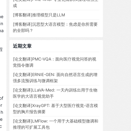
成
[博客翻译]推理模型只是LLM
he
in
[博客翻译]沉思型大语言模型：焦虑是你所需要
na
的全部吗？
近期文章
程
[论文翻译]PMC-VQA：面向医疗视觉问答的视
觉指令微调
[论文翻译]ERNIE-GEN: 面向自然语言生成的增
强多流预训练与微调框架
[论文翻译]LLaVA-Med: 一天内训练出用于生物
医学的大语言视觉助手
of
er
[论文翻译]XrayGPT: 基于大型医疗视觉-语言模
型的胸片报告摘要
 h
re
[论文翻译]LMFlow: 一个用于大基础模型微调和
c
推理的可扩展工具包