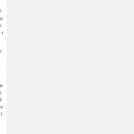
f
ro
h
 r
P
re
c
A
in
 t
p