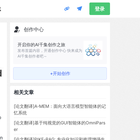
载
登录
创作中心
开启你的AI千集创作之旅
发布首篇内容，开通创作中心 快来成为
AI千集创作者吧～
d
+开始创作
相关文章
[论文翻译]A-MEM：面向大语言模型智能体的记
忆系统
o
[论文翻译]基于纯视觉的GUI智能体的OmniPars
er
on
[论文翻译]PIKE-RAG: 专业化知识和推理增强生