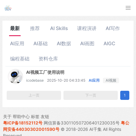
最新
推荐
AI Skills
课程演讲
AI写作
AI应用
AI基础
AI数据
AI画图
AIGC
编程基础
资料仓库
AI视频工厂使用说明
icodebase
2025-10-20 04:33:45
AI应用
AI视频
上一页
下一页
1
关于
帮助中心
标签
友链
粤ICP备18152112号
网信算备330110507206401230035号
粤公
网安备44030302001590号
© 2018-2026 AI千集 All Rights
Reserved