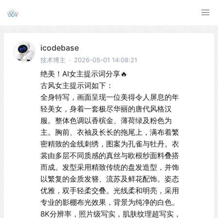
icodebase
技术博主
·
2026-05-01 14:08:21
绝美！AI女主提示词分享🔥

古风女主提示词如下：

全身特写，画面呈现一位美得令人屏息的年
轻美女，身着一套极尽华丽的唐代风格汉
服。整体色调以香槟金、薄荷绿及粉色为
主。胸前、衣袖及长长的拖尾上，满布着繁
密精致的金线刺绣，图案为孔雀与牡丹。衣
裳由多层不同质感的真丝与欧根纱面料叠搭
而成。发型采用精致传统的盘发造型，并饰
以繁复的金质发簪、流苏及鲜花配饰。姿态
优雅，双手轻柔交叠。光线柔和明亮，采用
专业的影棚布光效果，背景为纯净的白色。
8K分辨率，照片级写实，肌肤纹理超写实，