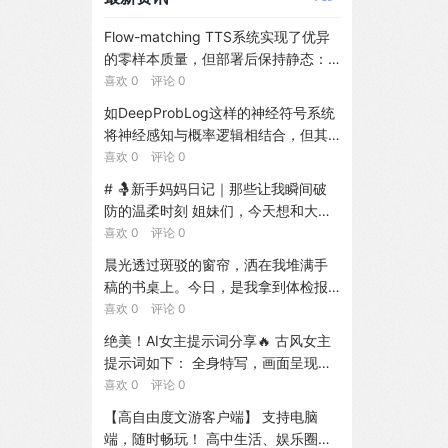
Flow-matching TTS系统实现了优异
的零样本质量，但部署后保持静态：
除非重新训练，词汇外专有名词的发
喜欢 0 评论 0
音错误将持续存在。我们引入FlowEdi
如DeepProbLog这样的神经符号系统
t，一种面向冻结Flow-matching TTS
将神经感知与概率逻辑相结合，但其
的终身适应框架，将发音纠正作为潜
标准推理为关联推理。反事实推理还
喜欢 0 评论 0
在条件编辑而非权重更新进行学习。
需要针对干预与证据的因果语义。我
# 🤱新手妈妈日记｜那些让我瞬间破
提供纠正反馈时，FlowEdit优化文本
们引入了DeepSWIP，这是一种针对D
防的温柔时刻 姐妹们，今天想和大家
嵌入空间中的token级扰动，随后将纠
eepProbLog程序的单世界反事实语
分享一下当妈后的真实感受～ --- ##
喜欢 0 评论 0
正存储于作为内容可寻址情景记忆的M
义。利用神经具化，我们将固定上下
👶 从手忙脚乱到渐入佳境 还记得刚生
odern Hopfield Network。推理时，
晨光透过斑驳的窗帘，洒在我堆满手
文的神经谓词转化为普通的ProbLog
完宝宝那会儿，换尿布要查攻略、喂
通过带有相似性门控的软注意力检索
稿的书桌上。今日，是我拿到体检报
选择，应用单世界干预程序（SWIP
奶要掐着时间、哄睡要抱着走三圈...每
纠正，以实现模糊形态匹配。在我们
告的第三天。手边是我改了20遍的小
喜欢 0 评论 0
s），并通过在单个变换程序上进行加
天都在手忙脚乱中度过。 但现在呢？
整理的跨18个语系312个多语言专有名
说手稿，电脑里是我6年的完整创作记
权模型计数（WMC）来计算反事实。
绝美！AI女主提示词分享🔥 古风女主
🥰 - 听哭声就知道宝宝是饿了、困了
词的基准上，相较于零样本基线，Flo
录，手机里是上司张诚刚发来的威胁
在有限实例化与唯一支持模型假设
提示词如下： 全身特写，画面呈现一
还是想抱抱 - 换尿布速度堪比专业护
wEdit将目标词音素错误率降低了92.
信息：「你最好识相点，否则别怪我
下，DeepSWIP相对于已学习的具化F
位美得令人屏息的年轻美女，身着一
喜欢 0 评论 0
士 - 一只手抱娃、一只手吃饭已经练
7%，同时保持同等的一般语音质量。
不客气。」墙上贴满的手写大纲，似
CM是精确的。ProbLog条件式的标准
套极尽华丽的唐代风格汉服。整体色
到炉火纯青 原来，母爱真的是一种本
单块GPU上完成纠正约耗时15秒。
【高自由度文游客户端】 支持电脑
乎在无声地问我——我还要继续忍下
商-WMC形式识别了活跃的神经概
调以香槟金、薄荷绿及粉色为主。胸
能，也是一场温柔的修行。 --- ## 💫
端，随时畅玩！ 高中生活、娱乐圈、
去吗？我的时间不多了，我的每一个
率，并解释了干预清理、校准敏感性