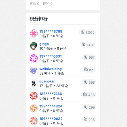
前、衣袖及长长的拖尾上，满布着繁
那些让我瞬间破防的小瞬间 ✨ **凌晨
灵异无限流、宫闱宅院、经营养成等
喜欢 0 评论 0
选择都至关重要。我该选择怎样的觉
与稀有证据不稳定性。在MPI3D上的
密精致的金线刺绣，图案为孔雀与牡
三点的对视** 半夜喂奶，宝宝睁着大
主题都有，持续更新，内容超丰富，
醒起点？【1】先稳住工作，暗中收集
实验证实了该变换针对DeepTwin构造
丹。衣裳由多层不同质感的真丝与欧
眼睛盯着我看，小手紧紧抓着我的手
操作简单～ 这是回合制文游模拟器，
更多证据，等待最佳时机再反击 【2】
与12,000个查询的表现符合预测，且
积分排行
根纱面料叠搭而成。发型采用精致传
指...那一刻，所有的疲惫都烟消云散。
一积分等于一回合剧情或者一次聊
立即咨询律师，走法律程序，用专业
通过避免Twin的内生复制实现了2.14
统的盘发造型，并饰以繁复的金质发
✨ **第一次叫妈妈** 那天下午，宝宝
天，每天赠送三积分。如果是纯剧情
流程维护权益 【3】在社交平台公开
$\times$的推理加速。一项SUMO H
159****8768
簪、流苏及鲜花配饰。姿态优雅，双
突然清晰地说出"妈妈"两个字，我当场
3000
的话每回合有上千字看宝宝阅读速度
部分真相，用舆论压力逼迫对方妥协
OV实验表明，神经校准退化会导致插
0 帖子 • 0 评论
手轻柔交叠。光线柔和明亮，采用专
泪目，激动得手都在抖。 ✨ **生病时
。
入式估计产生偏差，而范围划分正确
gingo
业的影棚布光效果，背景为纯净的白
的依赖** 宝宝发烧了，小脸通红地窝
1431
的随机化策略AIPW估计器则能消除总
104 帖子 • 8 评论
色。8K分辨率，照片级写实，肌肤纹
在我怀里，那一刻我多想替他承受所
体均值与ATE估计目标的大部分一阶偏
137****0631
理超写实，呈现电影级人像质感与时
有的难受。 ✨ **睡着的侧脸** 看着宝
997
差。代码位于
0 帖子 • 0 评论
尚摄影风格。
宝熟睡的侧脸，长长的睫毛、微微嘟
weilaiweiding
起的小嘴...心里软成了一滩水。 --- #
821
52 帖子 • 1 评论
# 🌻 给新手妈妈的小建议 1️⃣ **不要追
openoker
求完美** 家里乱一点没关系，外卖也
598
171 帖子 • 23 评论
可以吃，最重要的是你开心，宝宝才
188****7466
能开心。 2️⃣ **学会求助** 不要一个
406
0 帖子 • 0 评论
人扛所有事，让老公参与进来，让家
159****4824
人帮帮忙，你不是超人。 3️⃣ **给自己
299
0 帖子 • 0 评论
留一点时间** 每天哪怕只有15分钟，
156****9622
也要做点自己喜欢的事：敷个面膜、
205
0 帖子 • 0 评论
刷刷剧、喝杯咖啡。 4️⃣ **相信自己的