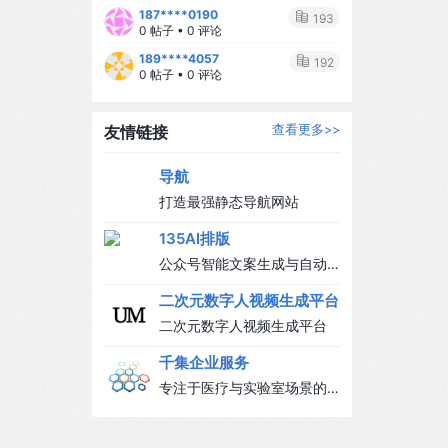
187****0190
直觉** 每个妈妈都是自己孩子的专
193
0 帖子 • 0 评论
家，相信你的判断，你比任何人都了
189****4057
解你的宝宝。 --- ## 🌈 写在最后 当
192
0 帖子 • 0 评论
妈后，我才真正理解"母亲"这两个字的
分量。 它不是牺牲，不是失去自我，
而是多了一个让你变得更柔软、更勇
友情链接
查看更多>>
敢的理由。 我们可能不完美，可能偶
尔崩溃，可能也会偷偷想念从前自由
导航
自在的日子... 但当我们看着宝宝的小
打造最强静态导航网站
脸，听着他叫"妈妈"，所有的辛苦都值
135AI排版
得。 ❤️ 致每一位努力发光的新手妈
妈，你们都是最棒的！ --- #新手妈妈
公众号智能文案生成与自动
#母婴 #育儿心得 #当妈后的变化 #宝
排版工具
二次元数字人视频生成平台
宝日常 #母爱 #育儿经验分享 #小红书
二次元数字人视频生成平台
妈妈 --- 💬 评论区聊聊：当妈后，哪
个瞬间让你最破防呀？👇
千集企业服务
专注于医疗与实验室场景的 A
I 私有化部署与落地。