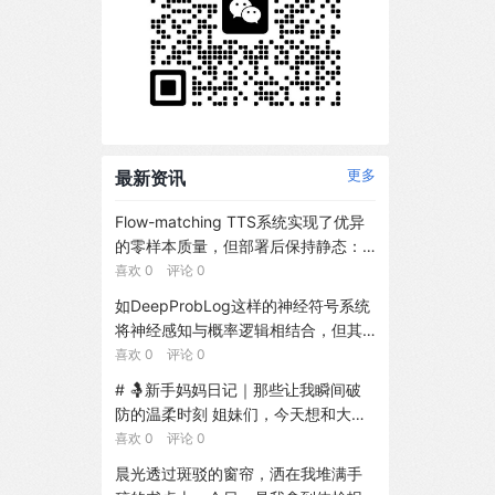
最新资讯
更多
Flow-matching TTS系统实现了优异
的零样本质量，但部署后保持静态：
除非重新训练，词汇外专有名词的发
喜欢 0 评论 0
音错误将持续存在。我们引入FlowEdi
如DeepProbLog这样的神经符号系统
t，一种面向冻结Flow-matching TTS
将神经感知与概率逻辑相结合，但其
的终身适应框架，将发音纠正作为潜
标准推理为关联推理。反事实推理还
喜欢 0 评论 0
在条件编辑而非权重更新进行学习。
需要针对干预与证据的因果语义。我
# 🤱新手妈妈日记｜那些让我瞬间破
提供纠正反馈时，FlowEdit优化文本
们引入了DeepSWIP，这是一种针对D
防的温柔时刻 姐妹们，今天想和大家
嵌入空间中的token级扰动，随后将纠
eepProbLog程序的单世界反事实语
分享一下当妈后的真实感受～ --- ##
喜欢 0 评论 0
正存储于作为内容可寻址情景记忆的M
义。利用神经具化，我们将固定上下
👶 从手忙脚乱到渐入佳境 还记得刚生
odern Hopfield Network。推理时，
晨光透过斑驳的窗帘，洒在我堆满手
文的神经谓词转化为普通的ProbLog
完宝宝那会儿，换尿布要查攻略、喂
通过带有相似性门控的软注意力检索