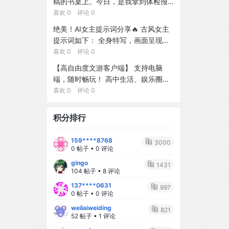
稿的书桌上。今日，是我拿到体检报
选择，应用单世界干预程序（SWIP
奶要掐着时间、哄睡要抱着走三圈...每
纠正，以实现模糊形态匹配。在我们
告的第三天。手边是我改了20遍的小
喜欢 0 评论 0
s），并通过在单个变换程序上进行加
天都在手忙脚乱中度过。 但现在呢？
整理的跨18个语系312个多语言专有名
说手稿，电脑里是我6年的完整创作记
权模型计数（WMC）来计算反事实。
绝美！AI女主提示词分享🔥 古风女主
🥰 - 听哭声就知道宝宝是饿了、困了
词的基准上，相较于零样本基线，Flo
录，手机里是上司张诚刚发来的威胁
在有限实例化与唯一支持模型假设
提示词如下： 全身特写，画面呈现一
还是想抱抱 - 换尿布速度堪比专业护
wEdit将目标词音素错误率降低了92.
信息：「你最好识相点，否则别怪我
下，DeepSWIP相对于已学习的具化F
位美得令人屏息的年轻美女，身着一
喜欢 0 评论 0
士 - 一只手抱娃、一只手吃饭已经练
7%，同时保持同等的一般语音质量。
不客气。」墙上贴满的手写大纲，似
CM是精确的。ProbLog条件式的标准
套极尽华丽的唐代风格汉服。整体色
到炉火纯青 原来，母爱真的是一种本
单块GPU上完成纠正约耗时15秒。
【高自由度文游客户端】 支持电脑
乎在无声地问我——我还要继续忍下
商-WMC形式识别了活跃的神经概
调以香槟金、薄荷绿及粉色为主。胸
能，也是一场温柔的修行。 --- ## 💫
端，随时畅玩！ 高中生活、娱乐圈、
去吗？我的时间不多了，我的每一个
率，并解释了干预清理、校准敏感性
前、衣袖及长长的拖尾上，满布着繁
那些让我瞬间破防的小瞬间 ✨ **凌晨
灵异无限流、宫闱宅院、经营养成等
喜欢 0 评论 0
选择都至关重要。我该选择怎样的觉
与稀有证据不稳定性。在MPI3D上的
密精致的金线刺绣，图案为孔雀与牡
三点的对视** 半夜喂奶，宝宝睁着大
主题都有，持续更新，内容超丰富，
醒起点？【1】先稳住工作，暗中收集
实验证实了该变换针对DeepTwin构造
丹。衣裳由多层不同质感的真丝与欧
眼睛盯着我看，小手紧紧抓着我的手
操作简单～ 这是回合制文游模拟器，
更多证据，等待最佳时机再反击 【2】
与12,000个查询的表现符合预测，且
积分排行
根纱面料叠搭而成。发型采用精致传
指...那一刻，所有的疲惫都烟消云散。
一积分等于一回合剧情或者一次聊
立即咨询律师，走法律程序，用专业
通过避免Twin的内生复制实现了2.14
统的盘发造型，并饰以繁复的金质发
✨ **第一次叫妈妈** 那天下午，宝宝
天，每天赠送三积分。如果是纯剧情
流程维护权益 【3】在社交平台公开
$\times$的推理加速。一项SUMO H
159****8768
簪、流苏及鲜花配饰。姿态优雅，双
突然清晰地说出"妈妈"两个字，我当场
3000
的话每回合有上千字看宝宝阅读速度
部分真相，用舆论压力逼迫对方妥协
OV实验表明，神经校准退化会导致插
0 帖子 • 0 评论
手轻柔交叠。光线柔和明亮，采用专
泪目，激动得手都在抖。 ✨ **生病时
。
入式估计产生偏差，而范围划分正确
gingo
业的影棚布光效果，背景为纯净的白
的依赖** 宝宝发烧了，小脸通红地窝
1431
的随机化策略AIPW估计器则能消除总
104 帖子 • 8 评论
色。8K分辨率，照片级写实，肌肤纹
在我怀里，那一刻我多想替他承受所
体均值与ATE估计目标的大部分一阶偏
137****0631
理超写实，呈现电影级人像质感与时
有的难受。 ✨ **睡着的侧脸** 看着宝
997
差。代码位于
0 帖子 • 0 评论
尚摄影风格。
宝熟睡的侧脸，长长的睫毛、微微嘟
weilaiweiding
起的小嘴...心里软成了一滩水。 --- #
821
52 帖子 • 1 评论
# 🌻 给新手妈妈的小建议 1️⃣ **不要追