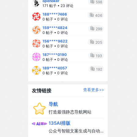
openoker
求完美** 家里乱一点没关系，外卖也
598
171 帖子 • 23 评论
可以吃，最重要的是你开心，宝宝才
188****7466
能开心。 2️⃣ **学会求助** 不要一个
406
0 帖子 • 0 评论
人扛所有事，让老公参与进来，让家
159****4824
人帮帮忙，你不是超人。 3️⃣ **给自己
299
0 帖子 • 0 评论
留一点时间** 每天哪怕只有15分钟，
156****9622
也要做点自己喜欢的事：敷个面膜、
205
0 帖子 • 0 评论
刷刷剧、喝杯咖啡。 4️⃣ **相信自己的
187****0190
直觉** 每个妈妈都是自己孩子的专
193
0 帖子 • 0 评论
家，相信你的判断，你比任何人都了
189****4057
解你的宝宝。 --- ## 🌈 写在最后 当
192
0 帖子 • 0 评论
妈后，我才真正理解"母亲"这两个字的
分量。 它不是牺牲，不是失去自我，
而是多了一个让你变得更柔软、更勇
友情链接
查看更多>>
敢的理由。 我们可能不完美，可能偶
尔崩溃，可能也会偷偷想念从前自由
导航
自在的日子... 但当我们看着宝宝的小
打造最强静态导航网站
脸，听着他叫"妈妈"，所有的辛苦都值
135AI排版
得。 ❤️ 致每一位努力发光的新手妈
妈，你们都是最棒的！ --- #新手妈妈
公众号智能文案生成与自动
#母婴 #育儿心得 #当妈后的变化 #宝