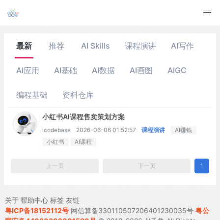
最新
推荐
AI Skills
课程演讲
AI写作
AI应用
AI基础
AI数据
AI画图
AIGC
编程基础
资料仓库
小红书AI课程售卖策划方案
icodebase
2026-06-06 01:52:57
课程演讲
AI赚钱
小红书
AI课程
上一页
下一页
1
关于
帮助中心
标签
友链
粤ICP备18152112号
网信算备330110507206401230035号
粤公