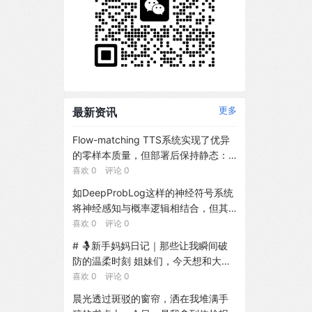
最新资讯
更多
Flow-matching TTS系统实现了优异
的零样本质量，但部署后保持静态：
除非重新训练，词汇外专有名词的发
喜欢 0 评论 0
音错误将持续存在。我们引入FlowEdi
如DeepProbLog这样的神经符号系统
t，一种面向冻结Flow-matching TTS
将神经感知与概率逻辑相结合，但其
的终身适应框架，将发音纠正作为潜
标准推理为关联推理。反事实推理还
喜欢 0 评论 0
在条件编辑而非权重更新进行学习。
需要针对干预与证据的因果语义。我
# 🤱新手妈妈日记｜那些让我瞬间破
提供纠正反馈时，FlowEdit优化文本
们引入了DeepSWIP，这是一种针对D
防的温柔时刻 姐妹们，今天想和大家
嵌入空间中的token级扰动，随后将纠
eepProbLog程序的单世界反事实语
分享一下当妈后的真实感受～ --- ##
喜欢 0 评论 0
正存储于作为内容可寻址情景记忆的M
义。利用神经具化，我们将固定上下
👶 从手忙脚乱到渐入佳境 还记得刚生
odern Hopfield Network。推理时，
晨光透过斑驳的窗帘，洒在我堆满手
文的神经谓词转化为普通的ProbLog
完宝宝那会儿，换尿布要查攻略、喂
通过带有相似性门控的软注意力检索