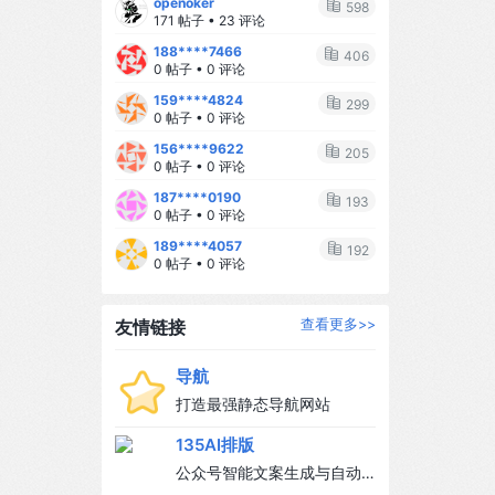
openoker
求完美** 家里乱一点没关系，外卖也
598
171 帖子 • 23 评论
可以吃，最重要的是你开心，宝宝才
188****7466
能开心。 2️⃣ **学会求助** 不要一个
406
0 帖子 • 0 评论
人扛所有事，让老公参与进来，让家
159****4824
人帮帮忙，你不是超人。 3️⃣ **给自己
299
0 帖子 • 0 评论
留一点时间** 每天哪怕只有15分钟，
156****9622
也要做点自己喜欢的事：敷个面膜、
205
0 帖子 • 0 评论
刷刷剧、喝杯咖啡。 4️⃣ **相信自己的
187****0190
直觉** 每个妈妈都是自己孩子的专
193
0 帖子 • 0 评论
家，相信你的判断，你比任何人都了
189****4057
解你的宝宝。 --- ## 🌈 写在最后 当
192
0 帖子 • 0 评论
妈后，我才真正理解"母亲"这两个字的
分量。 它不是牺牲，不是失去自我，
而是多了一个让你变得更柔软、更勇
友情链接
查看更多>>
敢的理由。 我们可能不完美，可能偶
尔崩溃，可能也会偷偷想念从前自由
导航
自在的日子... 但当我们看着宝宝的小
打造最强静态导航网站
脸，听着他叫"妈妈"，所有的辛苦都值
135AI排版
得。 ❤️ 致每一位努力发光的新手妈
妈，你们都是最棒的！ --- #新手妈妈
公众号智能文案生成与自动
#母婴 #育儿心得 #当妈后的变化 #宝