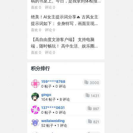
稿的书桌上。今日，是我拿到体检报
选择，应用单世界干预程序（SWIP
奶要掐着时间、哄睡要抱着走三圈...每
纠正，以实现模糊形态匹配。在我们
告的第三天。手边是我改了20遍的小
喜欢 0 评论 0
s），并通过在单个变换程序上进行加
天都在手忙脚乱中度过。 但现在呢？
整理的跨18个语系312个多语言专有名
说手稿，电脑里是我6年的完整创作记
权模型计数（WMC）来计算反事实。
绝美！AI女主提示词分享🔥 古风女主
🥰 - 听哭声就知道宝宝是饿了、困了
词的基准上，相较于零样本基线，Flo
录，手机里是上司张诚刚发来的威胁
在有限实例化与唯一支持模型假设
提示词如下： 全身特写，画面呈现一
还是想抱抱 - 换尿布速度堪比专业护
wEdit将目标词音素错误率降低了92.
信息：「你最好识相点，否则别怪我
下，DeepSWIP相对于已学习的具化F
位美得令人屏息的年轻美女，身着一
喜欢 0 评论 0
士 - 一只手抱娃、一只手吃饭已经练
7%，同时保持同等的一般语音质量。
不客气。」墙上贴满的手写大纲，似
CM是精确的。ProbLog条件式的标准
套极尽华丽的唐代风格汉服。整体色
到炉火纯青 原来，母爱真的是一种本
单块GPU上完成纠正约耗时15秒。
【高自由度文游客户端】 支持电脑
乎在无声地问我——我还要继续忍下
商-WMC形式识别了活跃的神经概
调以香槟金、薄荷绿及粉色为主。胸
能，也是一场温柔的修行。 --- ## 💫
端，随时畅玩！ 高中生活、娱乐圈、
去吗？我的时间不多了，我的每一个
率，并解释了干预清理、校准敏感性
前、衣袖及长长的拖尾上，满布着繁
那些让我瞬间破防的小瞬间 ✨ **凌晨
灵异无限流、宫闱宅院、经营养成等
喜欢 0 评论 0
选择都至关重要。我该选择怎样的觉
与稀有证据不稳定性。在MPI3D上的
密精致的金线刺绣，图案为孔雀与牡
三点的对视** 半夜喂奶，宝宝睁着大
主题都有，持续更新，内容超丰富，
醒起点？【1】先稳住工作，暗中收集
实验证实了该变换针对DeepTwin构造
丹。衣裳由多层不同质感的真丝与欧
眼睛盯着我看，小手紧紧抓着我的手
操作简单～ 这是回合制文游模拟器，
更多证据，等待最佳时机再反击 【2】
与12,000个查询的表现符合预测，且
积分排行
根纱面料叠搭而成。发型采用精致传
指...那一刻，所有的疲惫都烟消云散。
一积分等于一回合剧情或者一次聊
立即咨询律师，走法律程序，用专业
通过避免Twin的内生复制实现了2.14
统的盘发造型，并饰以繁复的金质发
✨ **第一次叫妈妈** 那天下午，宝宝
天，每天赠送三积分。如果是纯剧情
流程维护权益 【3】在社交平台公开
$\times$的推理加速。一项SUMO H
159****8768
簪、流苏及鲜花配饰。姿态优雅，双
突然清晰地说出"妈妈"两个字，我当场
3000
的话每回合有上千字看宝宝阅读速度
部分真相，用舆论压力逼迫对方妥协
OV实验表明，神经校准退化会导致插
0 帖子 • 0 评论
手轻柔交叠。光线柔和明亮，采用专
泪目，激动得手都在抖。 ✨ **生病时
。
入式估计产生偏差，而范围划分正确
gingo
业的影棚布光效果，背景为纯净的白
的依赖** 宝宝发烧了，小脸通红地窝
1431
的随机化策略AIPW估计器则能消除总
104 帖子 • 8 评论
色。8K分辨率，照片级写实，肌肤纹
在我怀里，那一刻我多想替他承受所
体均值与ATE估计目标的大部分一阶偏
137****0631
理超写实，呈现电影级人像质感与时
有的难受。 ✨ **睡着的侧脸** 看着宝
997
差。代码位于
0 帖子 • 0 评论
尚摄影风格。
宝熟睡的侧脸，长长的睫毛、微微嘟
weilaiweiding
起的小嘴...心里软成了一滩水。 --- #
821
52 帖子 • 1 评论
# 🌻 给新手妈妈的小建议 1️⃣ **不要追