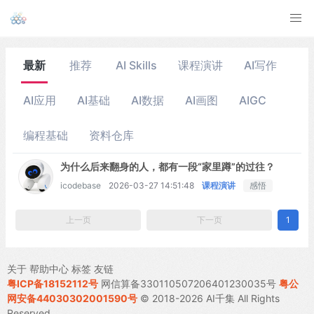
最新
推荐
AI Skills
课程演讲
AI写作
AI应用
AI基础
AI数据
AI画图
AIGC
编程基础
资料仓库
为什么后来翻身的人，都有一段“家里蹲”的过往？
icodebase
2026-03-27 14:51:48
课程演讲
感悟
上一页
下一页
1
关于
帮助中心
标签
友链
粤ICP备18152112号
网信算备330110507206401230035号
粤公
网安备44030302001590号
© 2018-2026 AI千集 All Rights
Reserved