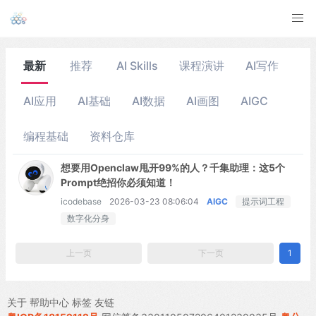
最新
推荐
AI Skills
课程演讲
AI写作
AI应用
AI基础
AI数据
AI画图
AIGC
编程基础
资料仓库
想要用Openclaw甩开99%的人？千集助理：这5个
Prompt绝招你必须知道！
icodebase
2026-03-23 08:06:04
AIGC
提示词工程
数字化分身
上一页
下一页
1
关于
帮助中心
标签
友链