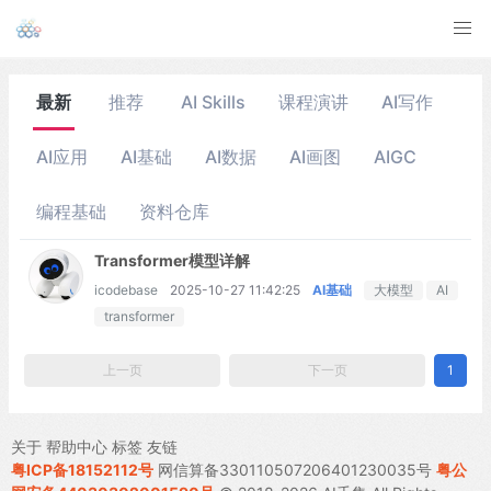
最新
推荐
AI Skills
课程演讲
AI写作
AI应用
AI基础
AI数据
AI画图
AIGC
编程基础
资料仓库
Transformer模型详解
icodebase
2025-10-27 11:42:25
AI基础
大模型
AI
transformer
上一页
下一页
1
关于
帮助中心
标签
友链
粤ICP备18152112号
网信算备330110507206401230035号
粤公