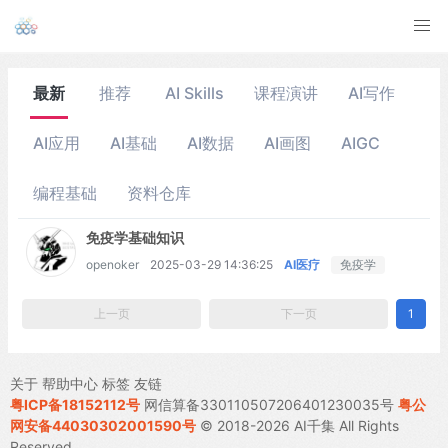
最新
推荐
AI Skills
课程演讲
AI写作
AI应用
AI基础
AI数据
AI画图
AIGC
编程基础
资料仓库
免疫学基础知识
openoker
2025-03-29 14:36:25
AI医疗
免疫学
上一页
下一页
1
关于
帮助中心
标签
友链
粤ICP备18152112号
网信算备330110507206401230035号
粤公
网安备44030302001590号
© 2018-2026 AI千集 All Rights
Reserved