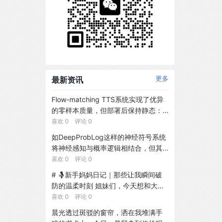
最新资讯
更多
Flow-matching TTS系统实现了优异
的零样本质量，但部署后保持静态：
除非重新训练，词汇外专有名词的发
喜欢 0 评论 0
音错误将持续存在。我们引入FlowEdi
如DeepProbLog这样的神经符号系统
t，一种面向冻结Flow-matching TTS
将神经感知与概率逻辑相结合，但其
的终身适应框架，将发音纠正作为潜
标准推理为关联推理。反事实推理还
喜欢 0 评论 0
在条件编辑而非权重更新进行学习。
需要针对干预与证据的因果语义。我
# 🤱新手妈妈日记｜那些让我瞬间破
提供纠正反馈时，FlowEdit优化文本
们引入了DeepSWIP，这是一种针对D
防的温柔时刻 姐妹们，今天想和大家
嵌入空间中的token级扰动，随后将纠
eepProbLog程序的单世界反事实语
分享一下当妈后的真实感受～ --- ##
喜欢 0 评论 0
正存储于作为内容可寻址情景记忆的M
义。利用神经具化，我们将固定上下
👶 从手忙脚乱到渐入佳境 还记得刚生
odern Hopfield Network。推理时，
晨光透过斑驳的窗帘，洒在我堆满手
文的神经谓词转化为普通的ProbLog
完宝宝那会儿，换尿布要查攻略、喂
通过带有相似性门控的软注意力检索