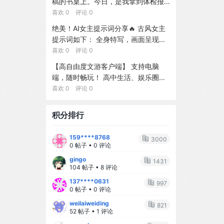
稿的书桌上。今日，是我拿到体检报
选择，应用单世界干预程序（SWIP
奶要掐着时间、哄睡要抱着走三圈...每
纠正，以实现模糊形态匹配。在我们
告的第三天。手边是我改了20遍的小
喜欢 0 评论 0
s），并通过在单个变换程序上进行加
天都在手忙脚乱中度过。 但现在呢？
整理的跨18个语系312个多语言专有名
说手稿，电脑里是我6年的完整创作记
权模型计数（WMC）来计算反事实。
绝美！AI女主提示词分享🔥 古风女主
🥰 - 听哭声就知道宝宝是饿了、困了
词的基准上，相较于零样本基线，Flo
录，手机里是上司张诚刚发来的威胁
在有限实例化与唯一支持模型假设
提示词如下： 全身特写，画面呈现一
还是想抱抱 - 换尿布速度堪比专业护
wEdit将目标词音素错误率降低了92.
信息：「你最好识相点，否则别怪我
下，DeepSWIP相对于已学习的具化F
位美得令人屏息的年轻美女，身着一
喜欢 0 评论 0
士 - 一只手抱娃、一只手吃饭已经练
7%，同时保持同等的一般语音质量。
不客气。」墙上贴满的手写大纲，似
CM是精确的。ProbLog条件式的标准
套极尽华丽的唐代风格汉服。整体色
到炉火纯青 原来，母爱真的是一种本
单块GPU上完成纠正约耗时15秒。
【高自由度文游客户端】 支持电脑
乎在无声地问我——我还要继续忍下
商-WMC形式识别了活跃的神经概
调以香槟金、薄荷绿及粉色为主。胸
能，也是一场温柔的修行。 --- ## 💫
端，随时畅玩！ 高中生活、娱乐圈、
去吗？我的时间不多了，我的每一个
率，并解释了干预清理、校准敏感性
前、衣袖及长长的拖尾上，满布着繁
那些让我瞬间破防的小瞬间 ✨ **凌晨
灵异无限流、宫闱宅院、经营养成等
喜欢 0 评论 0
选择都至关重要。我该选择怎样的觉
与稀有证据不稳定性。在MPI3D上的
密精致的金线刺绣，图案为孔雀与牡
三点的对视** 半夜喂奶，宝宝睁着大
主题都有，持续更新，内容超丰富，
醒起点？【1】先稳住工作，暗中收集
实验证实了该变换针对DeepTwin构造
丹。衣裳由多层不同质感的真丝与欧
眼睛盯着我看，小手紧紧抓着我的手
操作简单～ 这是回合制文游模拟器，
更多证据，等待最佳时机再反击 【2】
与12,000个查询的表现符合预测，且
积分排行
根纱面料叠搭而成。发型采用精致传
指...那一刻，所有的疲惫都烟消云散。
一积分等于一回合剧情或者一次聊
立即咨询律师，走法律程序，用专业
通过避免Twin的内生复制实现了2.14
统的盘发造型，并饰以繁复的金质发
✨ **第一次叫妈妈** 那天下午，宝宝
天，每天赠送三积分。如果是纯剧情
流程维护权益 【3】在社交平台公开
$\times$的推理加速。一项SUMO H
159****8768
簪、流苏及鲜花配饰。姿态优雅，双
突然清晰地说出"妈妈"两个字，我当场
3000
的话每回合有上千字看宝宝阅读速度
部分真相，用舆论压力逼迫对方妥协
OV实验表明，神经校准退化会导致插
0 帖子 • 0 评论
手轻柔交叠。光线柔和明亮，采用专
泪目，激动得手都在抖。 ✨ **生病时
。
入式估计产生偏差，而范围划分正确
gingo
业的影棚布光效果，背景为纯净的白
的依赖** 宝宝发烧了，小脸通红地窝
1431
的随机化策略AIPW估计器则能消除总
104 帖子 • 8 评论
色。8K分辨率，照片级写实，肌肤纹
在我怀里，那一刻我多想替他承受所
体均值与ATE估计目标的大部分一阶偏
137****0631
理超写实，呈现电影级人像质感与时
有的难受。 ✨ **睡着的侧脸** 看着宝
997
差。代码位于
0 帖子 • 0 评论
尚摄影风格。
宝熟睡的侧脸，长长的睫毛、微微嘟
weilaiweiding
起的小嘴...心里软成了一滩水。 --- #
821
52 帖子 • 1 评论
# 🌻 给新手妈妈的小建议 1️⃣ **不要追