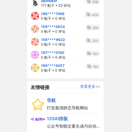
openoker
求完美** 家里乱一点没关系，外卖也
598
171 帖子 • 23 评论
可以吃，最重要的是你开心，宝宝才
188****7466
能开心。 2️⃣ **学会求助** 不要一个
406
0 帖子 • 0 评论
人扛所有事，让老公参与进来，让家
159****4824
人帮帮忙，你不是超人。 3️⃣ **给自己
299
0 帖子 • 0 评论
留一点时间** 每天哪怕只有15分钟，
156****9622
也要做点自己喜欢的事：敷个面膜、
205
0 帖子 • 0 评论
刷刷剧、喝杯咖啡。 4️⃣ **相信自己的
187****0190
直觉** 每个妈妈都是自己孩子的专
193
0 帖子 • 0 评论
家，相信你的判断，你比任何人都了
189****4057
解你的宝宝。 --- ## 🌈 写在最后 当
192
0 帖子 • 0 评论
妈后，我才真正理解"母亲"这两个字的
分量。 它不是牺牲，不是失去自我，
而是多了一个让你变得更柔软、更勇
友情链接
查看更多>>
敢的理由。 我们可能不完美，可能偶
尔崩溃，可能也会偷偷想念从前自由
导航
自在的日子... 但当我们看着宝宝的小
打造最强静态导航网站
脸，听着他叫"妈妈"，所有的辛苦都值
135AI排版
得。 ❤️ 致每一位努力发光的新手妈
妈，你们都是最棒的！ --- #新手妈妈
公众号智能文案生成与自动
#母婴 #育儿心得 #当妈后的变化 #宝