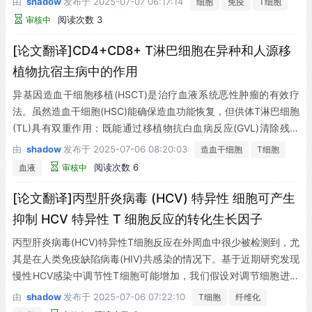
由
shadow
发布于
2025-07-07 06:17:14
细胞
免疫
T细胞
理后T细胞充足干细胞移植的成年患者，对CD4Treg、CD4Tcon和
阅读次数 3
审核中
CD8 T细胞的免疫重建进行了为期2年的监测。虽然CD3 T细胞计
数在此期间逐渐恢复至正常水平，但CD8 T细胞恢复速度显著快于
[论文翻译]CD4+CD8+ T淋巴细胞在异种和人源移
CD4Tregs和CD4Tcons。重建中的CD4Tregs和CD4Tcons主要为
植物抗宿主病中的作用
中央记忆(CM)和效应记忆(EM)细胞，而CD8 T细胞则以终末EM细
异基因造血干细胞移植(HSCT)是治疗血液系统恶性肿瘤的有效疗
胞为主。初始型CD4Tcon和CD8 T细胞的胸腺生成得以维持，但C
法。虽然造血干细胞(HSC)能确保造血功能恢复，但供体T淋巴细胞
D4Tregs的胸腺产量显著降低且在2年研究期内几无恢复。T细胞增
(TL)具有双重作用：既能通过移植物抗白血病反应(GVL)清除残留
殖呈现CM和EM型CD4Tcon及CD8 T细胞的偏态扩增，尤其在移植
肿瘤细胞，又常引发急性移植物抗宿主病(aGVHD)。该病发生率仍
后6至12个月。移植后3至6个月内，CD4Tcon和CD8 T细胞中BCL
由
shadow
发布于
2025-07-06 08:20:03
造血干细胞
T细胞
介于40%至80%以上(1,2)，始终是移植患者非复发致死的主因
2的胞内表达增加。移植3个月时各T细胞亚群中初始型和CM亚群的
阅读次数 6
血液
审核中
(3)。目前对aGVHD发生与扩散的机制仍知之甚少。除供受体间的
早期恢复，也与后续慢性移植物抗宿主病(GVHD)的发生显著相
遗传差异外，有证据表明移植前预处理损伤宿主组织器官产生的促
[论文翻译]丙型肝炎病毒 (HCV) 特异性 细胞可产生
关。这些动态失衡促进了效应T细胞相对于CD4Tregs的生成、扩增
炎信号也会促进疾病发展(4)。同时，供受体抗原提呈细胞的激活、
和持续存在，并与慢性GVHD的发生相关。(Blood. 2016;127(5):6
抑制 HCV 特异性 T 细胞反应的转化生长因子
黏附/共刺激分子表达上调及高水平趋化因子产生(5)，会加剧供体T
46-657)
丙型肝炎病毒(HCV)特异性T细胞反应在外周血中很少被检测到，尤
细胞活化，导致血管外渗加速并在靶器官内原位扩增(6,7)。同种反
其是在人类免疫缺陷病毒(HIV)共感染的情况下。基于近期研究发现
应性TL可通过颗粒酶/穿孔素依赖性细胞毒作用或Fas/FasL相互作
慢性HCV感染中调节性T细胞可能增加，我们假设对调节细胞进行
用直接介导组织损伤(8,9)，也能通过募集/激活单核/巨噬细胞及中
功能性阻断可提升HCV特异性反应，且在HIV共感染情况下可能呈
性粒细胞间接造成损害。
由
shadow
发布于
2025-07-06 07:22:10
T细胞
纤维化
现差异调控。研究纳入三组对象：HCV单独感染组、HCV-HIV共感