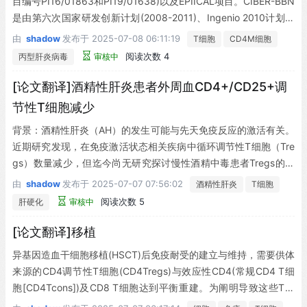
目编号PI16/01863和PI19/01638)以及EPIICAL项目。CIBER-BBN
是由第六次国家研发创新计划(2008-2011)、Ingenio 2010计划、
Consolider计划及CIBER行动资助，并得到卡洛斯三世卫生研究所
由
shadow
发布于
2025-07-08 06:11:19
T细胞
CD4M细胞
和欧洲区域发展基金支持的倡议。本研究部分由罗兹大学生物与环
阅读次数 4
丙型肝炎病毒
审核中
境保护学院"EURO PARTNER：加强和拓展国际合作伙伴关系以促
进跨学科研究与创新"项目支持：NAWA国际学术合作计划。本文/
[论文翻译]酒精性肝炎患者外周血CD4+/CD25+调
出版物基于COST(欧洲科学技术合作)行动CA 17140"癌症纳米医
节性T细胞减少
学：从实验室到临床"的工作成果。S. Alvarez获得艾滋病研究网络
背景：酒精性肝炎（AH）的发生可能与先天免疫反应的激活有关。
(RD16/0025/0019)资助。FB获得以下酬金：MSD的MISP研究经
近期研究发现，在免疫激活状态相关疾病中循环调节性T细胞（Tre
费、代表MSD和ViiV Healthcare组织的研讨会演讲报酬、为MSD
gs）数量减少，但迄今尚无研究探讨慢性酒精中毒患者Tregs的分
开发教育材料酬劳，以及ViiV Healthcare董事会成员津贴。MSC获
布及其与肝病的潜在关联。本研究首次分析了AH患者外周血（P
得以下酬金：代表MSD、ViiV Healthcare和Gilead组织的研讨会演
由
shadow
发布于
2025-07-07 07:56:02
酒精性肝炎
T细胞
B）Tregs及其亚群的频率，并探讨其与PB单核细胞和树突状细胞
讲报酬。
阅读次数 5
肝硬化
审核中
（DCs）炎症因子产生的关系。
[论文翻译]移植
异基因造血干细胞移植(HSCT)后免疫耐受的建立与维持，需要供体
来源的CD4调节性T细胞(CD4Tregs)与效应性CD4(常规CD4 T细
胞[CD4Tcons])及CD8 T细胞达到平衡重建。为阐明导致这些T细
胞亚群失衡恢复的复杂机制，我们研究了107例接受减低强度预处