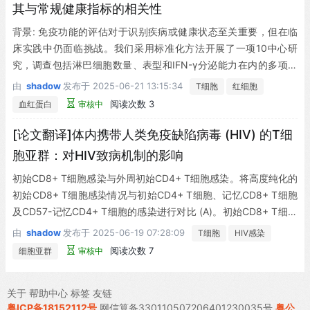
(DDR) (23, 25, 26)。如果细胞能够上调端粒酶活性（该酶可将端
其与常规健康指标的相关性
粒重新添加到染色体末端），则可延缓端粒依赖性衰老的发生 (2
背景: 免疫功能的评估对于识别疾病或健康状态至关重要，但在临
4)。当端粒或非端粒DNA通过不依赖端粒缩短的其他方式受损时
床实践中仍面临挑战。我们采用标准化方法开展了一项10中心研
（端粒非依赖性衰老），也会发生细胞衰老 (23)。这包括活性氧、
究，调查包括淋巴细胞数量、表型和IFN-γ分泌能力在内的多项参
电离辐射、染色质扰动以及p53和应激通路激活造成的损伤 (23)。
数，以及常规实验室指标。
在大多数情况下，会诱导与端粒侵蚀触发的几乎相同的DDR，除非
由
shadow
发布于
2025-06-21 13:15:34
T细胞
红细胞
DNA能被修复，否则细胞将经历生长停滞。衰老相关的DNA损伤灶
阅读次数 3
血红蛋白
审核中
（无论是由端粒依赖性还是端粒非依赖性DNA损伤引起）可通过染
[论文翻译]体内携带人类免疫缺陷病毒 (HIV) 的T细
色复合物中的分子（如组蛋白γH2AX）来识别 (27)。当人类CD4+
T细胞从初始表型逐渐分化为效应记忆 (EM) 表型时，它们会丧失上
胞亚群：对HIV致病机制的影响
调端粒酶活性的能力，这与端粒逐渐缩短相关 (28)。然而，CD4+
初始CD8+ T细胞感染与外周初始CD4+ T细胞感染。将高度纯化的
CD27−CD45RA+ (EMRA) T细胞的端粒长度和端粒酶活性此前尚
初始CD8+ T细胞感染情况与初始CD4+ T细胞、记忆CD8+ T细胞
未被研究过。
及CD57-记忆CD4+ T细胞的感染进行对比 (A)。初始CD8+ T细胞
携带HIV的概率显著低于其他所有研究亚群。初始CD8+ T细胞(白
由
shadow
发布于
2025-06-19 07:28:09
T细胞
HIV感染
色柱状图, B)与初始CD4+ T细胞(阴影柱状图, B)的感染比较表明，
阅读次数 7
细胞亚群
审核中
初始CD8+ T细胞极少含有可检测到的病毒DNA(星号标记未扩增出
gag DNA的亚群，数值按检测下限的一半计算)。对应受试者编号
关于
帮助中心
标签
友链
列于x轴。
粤ICP备18152112号
网信算备330110507206401230035号
粤公