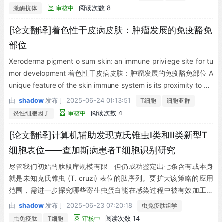
功能。然而由于它们在接触IL-2后能迅速分化为完全效应细胞，我
阅读次数 8
激酶抗体
审核中
们推测环境(可能为病毒)因素对IL-2产生的抑制作用可能是形成大
量
[论文翻译]着色性干皮病皮肤：肿瘤发展的免疫豁免
部位
Xeroderma pigment o sum skin: an immune privilege site for tu
mor development 着色性干皮病皮肤：肿瘤发展的免疫豁免部位 A
unique feature of the skin immune system is its proximity to cel
ls continuously exposed to sun rays, as it is located in the inter
由
shadow
发布于
2025-06-24 01:13:51
T细胞
细胞亚群
face between the body and ...
阅读次数 4
炎性细胞因子
审核中
[论文翻译]计算机辅助发现克氏锥虫I类和II类新型T
细胞表位——查加斯病患者T细胞识别研究
尽管我们初始的肽段库规模有限，但仍成功鉴定出七条含有或本身
就是未知克氏锥虫 (T. cruzi) 表位的肽序列。要扩大该策略的应用
范围，需进一步探究哪些寄生虫蛋白能在感染过程中被有效加工并
呈递。此外，还需评估这些生成的肽段是否具有非典型长度和/或H
由
shadow
发布于
2025-06-23 07:20:18
虫免疫肽组学
LA分子锚定特性 [正如其他原虫感染细胞中所证实的情况 (70) ]，
阅读次数 14
虫免疫肽
T细胞
审核中