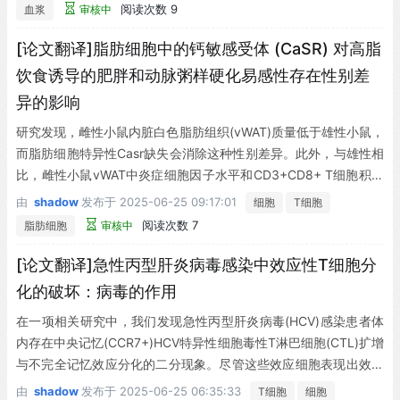
阅读次数 9
血浆
审核中
[论文翻译]脂肪细胞中的钙敏感受体 (CaSR) 对高脂
饮食诱导的肥胖和动脉粥样硬化易感性存在性别差
异的影响
研究发现，雌性小鼠内脏白色脂肪组织(vWAT)质量低于雄性小鼠，
而脂肪细胞特异性Casr缺失会消除这种性别差异。此外，与雄性相
比，雌性小鼠vWAT中炎症细胞因子水平和CD3+CD8+ T细胞积聚
升高，但脂肪细胞特异性Casr缺失不仅消除了这种性别表型，还显
由
shadow
发布于
2025-06-25 09:17:01
细胞
T细胞
示出对炎症信号通路的抑制作用。雌性小鼠中Erα及其相关脂肪细
阅读次数 7
脂肪细胞
审核中
胞分化基因的表达增加，且主要依赖于脂肪细胞特异性Casr。值得
注意的是，雌性小鼠循环血脂水平低于雄性，这与动脉粥样硬化斑
[论文翻译]急性丙型肝炎病毒感染中效应性T细胞分
块形成减少相关。这些系统性效应在脂肪细胞特异性Casr缺失后被
化的破坏：病毒的作用
消除。
在一项相关研究中，我们发现急性丙型肝炎病毒(HCV)感染患者体
内存在中央记忆(CCR7+)HCV特异性细胞毒性T淋巴细胞(CTL)扩增
与不完全记忆效应分化的二分现象。尽管这些效应细胞表现出效应
记忆细胞(CCR7-；半效应细胞)的组织归巢表型，却无法立即执行
由
shadow
发布于
2025-06-25 06:35:33
T细胞
细胞