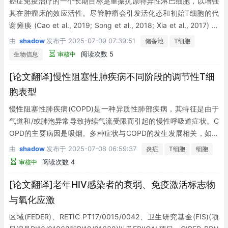
癌症免疫治疗的一个长期目标是重振抗原特异性淋巴细胞，以增强
其在肿瘤床的效应活性。尽管肿瘤会引发活化态和初始T细胞的代
谢瘫痪 (Cao et al., 2019; Song et al., 2018; Xia et al., 2017) ，
但通过阻断肿瘤反应性淋巴细胞抑制性免疫检查点 (Curiel et al., 2
由
shadow
发布于
2025-07-09 07:39:51
储备池
T细胞
003) 的免疫疗法，近年来已显著改善了多种实体瘤的治疗效果 (Ba
阅读次数 5
生物信息
审核中
umeister et al., 2016) 。
[论文翻译]慢性阻塞性肺疾病不同阶段的调节性T细
胞表型
慢性阻塞性肺疾病(COPD)是一种异质性肺部疾病，其特征是由于
气道和/或肺泡异常导致持续气流受限而引起的慢性呼吸道症状。C
OPD的主要病因是吸烟。多种症状与COPD的发生发展相关，如呼
吸困难、咳嗽、咳痰和急性加重[1,2]。
由
shadow
发布于
2025-07-08 06:59:37
炎症
T细胞
细胞
阅读次数 4
审核中
[论文翻译]老年HIV感染者的衰弱、免疫激活标志物
与氧化应激
区域(FEDER)、RETIC PT17/0015/0042、卫生研究基金(FIS)(项