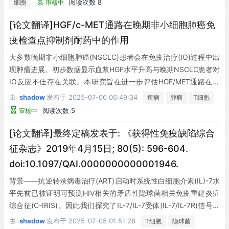
阅读次数 8
细胞
审核中
染组及健康对照组。通过γ干扰素(IFN-γ)酶联免疫斑点试验分析外
周血T细胞对HCV核心蛋白肽段、HIV-1型p24蛋白及回忆抗原的特
[论文翻译]HGF/c-MET通路在晚期非小细胞肺癌免
异性反应频率。HCV和HCV-HIV感染组的HCV特异性T细胞反应均
疫检查点抑制剂耐药中的作用
非常微弱。添加针对转化生长因子β1(TGF-β1)、-2和-3以及白介
大多数晚期非小细胞肺癌(NSCLC)患者会在免疫治疗(IO)过程中出
素-10的阻断抗体后，两组感染者的HCV特异性T细胞反应均出现特
现肿瘤进展。初步数据显示血浆HGF水平升高与晚期NSCLC患者对
异性增强；但与单纯HCV感染组相比，HCV-HIV共感染组的增强幅
IO反应不佳存在关联。本研究旨在进一步评估HGF/MET通路在晚
度有所减弱。回忆抗原或HIV特异性反应未见增强。流式细胞分选
期NSCLC免疫治疗耐药中的作用。我们回顾性纳入了来自两家教学
分析显示，调节相关细胞因子由HCV特异性CD3+CD8+CD25-细
由
shadow
发布于
2025-07-06 06:49:34
疾病
肿瘤
T细胞
医院的82例连续NSCLC患者，其中49例患者单独接受免疫检查点
胞产生。在CD4和CD8 T细胞中均观察到IFN-γ效应的增强，该效
阅读次数 5
审核中
抑制剂(ICIs)或联合化疗(CT)治疗，33例患者作为对照组仅接受化
应主要由TGF-β1、-2和-3的中和作用介导。结论表明，即使在HIV
疗。
[论文翻译]最终定稿发表于: 《获得性免疫缺陷综合
共感染情况下，阻断TGF-β分泌仍可增强外周HCV特异性T细胞反
应。
征杂志》2019年4月15日; 80(5): 596-604.
doi:10.1097/QAI.0000000000001946.
背景——抗逆转录病毒治疗(ART)启动时系统性白细胞介素(IL)-7水
平先前已被证明可预测HIV相关的矛盾性隐球菌相关免疫重建炎症
综合征(C-IRIS)。因此我们探究了IL-7/IL-7受体(IL-7/IL-7R)信号通
路功能障碍及其相关的免疫功能改变作为C-IRIS的潜在机制。
由
shadow
发布于
2025-07-05 01:51:28
T细胞
隐球菌