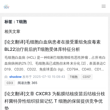
标签：T细胞
相关文章
[论文翻译]毛细胞白血病患者在接受重组免疫毒素
BL22治疗前后的T细胞受体库特征分析
毛细胞白血病 (HCL) 是一种B淋巴细胞增殖性恶性肿瘤，占所有白
血病病例的2% [1]。毛细胞虽已成熟但未终末分化 [2]，表面表达C
D19、CD20、CD22、免疫球蛋白 (Ig)、CD79A、CD40、CD103
和CD11c [3, 4]。80%患者表达CD25，而CD25阴性病例通常属于
由
shadow
发布于
2025-07-10 15:09:43
T细胞
CD57
预后不良的HCL变异型 (HCLv) 组别 [5-8]。高效嘌呤类似物克拉
阅读次数 365
CD3
屈滨 (chlorodeoxyadenosine, CdA) 和喷司他丁 (deoxycoformyc
in, DCF) 虽不能根治疾病，但能使大多数患者获得长期完全缓解，
[论文翻译]文章 CXCR3 为黏膜结核疫苗后结核分枝
直至重复疗程失效 [9-16]。
杆菌特异性组织驻留记忆 T 细胞的保留提供竞争优
势