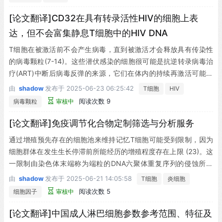
或翻译后肽段剪接 (71–73) 是否对克氏锥虫T细胞表位库有显著贡
献。我们目前正在探索克氏锥虫免疫肽组学，以期基于更广泛的信
[论文翻译]CD32在具有转录活性HIV的细胞上表
息筛选出可应用本研究的蛋白质靶点。作为概念验证，本研究证实
达，但不会富集静息T细胞中的HIV DNA
该开发流程能成功识别慢性感染患者T细胞所识别的克氏锥虫I类和I
T细胞在被激活前不会产生病毒，直到被激活才会释放具有传染性
I类表位。
的病毒颗粒(7-14)。这些潜伏感染的细胞很可能是抗逆转录病毒治
疗(ART)中断后病毒反弹的来源，它们在体内的持续再激活可能导
致持续的免疫激活、炎症反应以及器官损伤——这些病理过程甚至
由
shadow
发布于
2025-06-23 06:25:42
T细胞
HIV
在抑制性ART治疗期间仍持续存在(15-23)。
阅读次数 9
病毒颗粒
审核中
[论文翻译]免疫调节化合物定制筛选与分析服务
通过增殖预先存在的细胞池来维持记忆T细胞可能受到限制，因为
细胞群体在发生生长停滞前所能经历的增殖程度存在上限 (23)。这
一限制由染色体末端称为端粒的DNA六聚体重复序列的侵蚀所决
定，这些端粒会随着每次复制周期而丢失 (23)。在缺乏补偿因素的
由
shadow
发布于
2025-06-21 14:05:58
T细胞
炎细胞
情况下，每轮增殖后端粒会缩短约50-100个碱基，直至达到临界
阅读次数 5
细胞因子
审核中
点——此时暴露的端粒DNA末端会被识别为DNA双链断裂 (24)。
这会募集参与DNA修复的蛋白质复合物，通常称为DNA损伤应答
[论文翻译]中国成人淋巴细胞参数参考范围、特征及