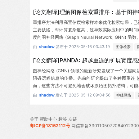
以捕捉视频动作的长短期语义关联。节点属性包含从视
索。为有效融合多模态信息，我们采用图神经网络(GNN
[论文翻译]理解图像检索重排序：基于图
c 2 Graph在GTEA和50Salads等基准数据
重排序方法利用高置信度检索样本来优化检索结果，已
用。值得注意的是，Semantic 2 Graph通过
主要缺陷，即计算复杂度高，这导致实际应用中的时间
的算力约束难题。
度的图神经网络 (Graph Neural Network,
和更新特征。
由
shadow
发布于
2025-05-16 03:43:19
图像检索
[论文翻译]PANDA: 超越重连的扩展宽度
图神经网络 (GNN) 领域的最新研究发现了一个关键问题，
阻碍远程信息的传播。先前的研究提出了各种图重连 (gra
而，这些方法不可避免地会破坏原始图拓扑结构，可能导
DA) 消息传递机制，这是一种新的消息传递范式，其中
由
shadow
发布于
2025-05-12 09:04:56
神经网络
来自远处节点不断增长的信号流。实验结果表明，我们
解决过度挤压问题的图重连方法的有效替代方案。
关于
帮助中心
标签
友链
粤ICP备18152112号
网信算备330110507206401230