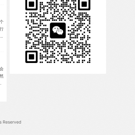
线
i
作
个
临
行
样本
这会
然
N
装
为
s Reserved