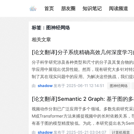
首页
朋友圈
知识笔记
阅读频道
标签：图神经网络
相关文章
[论文翻译]分子系统精确高效几何深度学
分子科学研究涉及各种类型和尺寸的分子及其复合物的广
学应用中展现出优异性能。然而，现有研究大多针对特
制了其在现实问题中的应用。为解决这些挑战，我们提出
尺寸和类型的三维 (3D) 分子表征。受分子力学启发
由
shadow
发布于
2025-06-11 12:14:51
图神经网络
从而减少昂贵计算操作，实现时间和内存高效性。在涵
准测试中，PAMNet在准确性与效率方面均超越现有最
[论文翻译]Semantic 2 Graph: 
视频动作分割已广泛应用于多个领域。多数先前研究采
M或Transformer方法来捕捉视频中的长时依赖
有基于图的模型精度较低。为此，本研究提出名为Seman
成本并提升精度。我们在帧级别构建视频图结构：使用
由
shadow
发布于
2025-05-21 03:04:07
计算机视觉