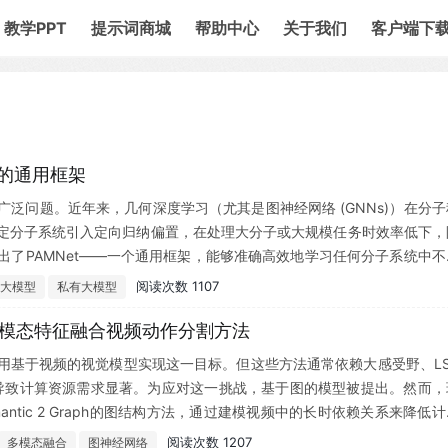
教学PPT
提示词商城
帮助中心
关于我们
客户端下
习的通用框架
泛问题。近年来，几何深度学习（尤其是图神经网络 (GNNs)）在分子
定分子系统引入定向归纳偏置，在处理大分子或大规模任务时效率低下，
了PAMNet——一个通用框架，能够准确高效地学习任何分子系统中不
，PAMNet通过物理信息偏置显式建模局部与非局部相互作用及其协同效应
阅读次数 1107
大模型
私有大模型
盖小分子性质、RNA三维结构和蛋白质-配体结合亲和力的三大学习任务
优基线。这些结果表明PAMNet在分子科学领域具有广泛的应用潜力。
基于图的多模态特征融合视频动作分割方法
用基于视频的视觉模型实现这一目标。但这些方法通常依赖大感受野、LS
关系，导致计算资源需求显著。为应对这一挑战，基于图的模型被提出。然而，
tic 2 Graph的图结构方法，通过建模视频中的长时依赖关系来降低计
时序边建模视频中的时序关系与动作顺序；同时设计带权值的正负语义边
阅读次数 1207
多模态融合
图神经网络