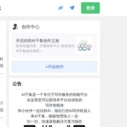
载
登录
创作中心
开启你的AI千集创作之旅
发布首篇内容，开通创作中心 快来成为
AI千集创作者吧～
科
限
+开始创作
同
，
公告
基
AI千集是一个专注于写作服务的智能平台
在这里您可以获得本平台自训练的
T
写作智能体
现
和小伙伴一起玩转AI，做自己的AI写作机器人
来AI千集，赋能智慧快人一步
算
扫一扫，快速获取解决方案与报价
，