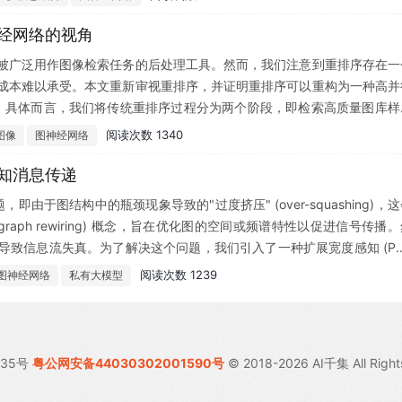
频内容、图结构和标签文本中提取的多模态特征，涵盖视觉、结构和语义
)模型进行节点动作标签分类的多模态特征融合。实验结果表明，Semant
神经网络的视角
集上性能优于现有最优方法。多项消融实验进一步验证了语义特征对模型性能的提升
被广泛用作图像检索任务的后处理工具。然而，我们注意到重排序存在一
引入语义边实现了长时依赖关系的低成本捕捉，有效解决了基于视频的视觉模型面
成本难以承受。本文重新审视重排序，并证明重排序可以重构为一种高并
 GNN) 函数。具体而言，我们将传统重排序过程分为两个阶段，即检索高质量图库
阅读次数 1340
图像
图神经网络
感知消息传递
即由于图结构中的瓶颈现象导致的"过度挤压" (over-squashing)，
ph rewiring) 概念，旨在优化图的空间或频谱特性以促进信号传播。
致信息流失真。为了解决这个问题，我们引入了一种扩展宽度感知 (PA
具有高中心性 (可能成为过度挤压源) 的节点会被选择性地扩展宽度，以封
阅读次数 1239
图神经网络
私有大模型
的方法优于现有的重连方法，这表明选择性地扩展节点的隐藏状态可以成
035号
粤公网安备44030302001590号
© 2018-2026 AI千集 All Right