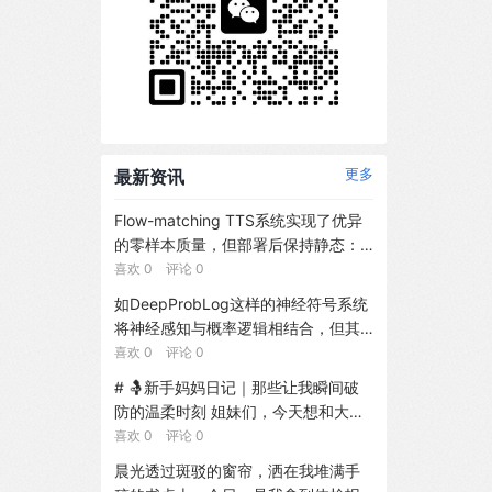
最新资讯
更多
Flow-matching TTS系统实现了优异
的零样本质量，但部署后保持静态：
除非重新训练，词汇外专有名词的发
喜欢 0 评论 0
音错误将持续存在。我们引入FlowEdi
如DeepProbLog这样的神经符号系统
t，一种面向冻结Flow-matching TTS
将神经感知与概率逻辑相结合，但其
的终身适应框架，将发音纠正作为潜
标准推理为关联推理。反事实推理还
喜欢 0 评论 0
在条件编辑而非权重更新进行学习。
需要针对干预与证据的因果语义。我
# 🤱新手妈妈日记｜那些让我瞬间破
提供纠正反馈时，FlowEdit优化文本
们引入了DeepSWIP，这是一种针对D
防的温柔时刻 姐妹们，今天想和大家
嵌入空间中的token级扰动，随后将纠
eepProbLog程序的单世界反事实语
分享一下当妈后的真实感受～ --- ##
喜欢 0 评论 0
正存储于作为内容可寻址情景记忆的M
义。利用神经具化，我们将固定上下
👶 从手忙脚乱到渐入佳境 还记得刚生
odern Hopfield Network。推理时，
晨光透过斑驳的窗帘，洒在我堆满手
文的神经谓词转化为普通的ProbLog
完宝宝那会儿，换尿布要查攻略、喂
通过带有相似性门控的软注意力检索