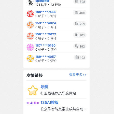
openoker
求完美** 家里乱一点没关系，外卖也
598
171 帖子 • 23 评论
可以吃，最重要的是你开心，宝宝才
188****7466
能开心。 2️⃣ **学会求助** 不要一个
406
0 帖子 • 0 评论
人扛所有事，让老公参与进来，让家
159****4824
人帮帮忙，你不是超人。 3️⃣ **给自己
299
0 帖子 • 0 评论
留一点时间** 每天哪怕只有15分钟，
156****9622
也要做点自己喜欢的事：敷个面膜、
205
0 帖子 • 0 评论
刷刷剧、喝杯咖啡。 4️⃣ **相信自己的
187****0190
直觉** 每个妈妈都是自己孩子的专
193
0 帖子 • 0 评论
家，相信你的判断，你比任何人都了
189****4057
解你的宝宝。 --- ## 🌈 写在最后 当
192
0 帖子 • 0 评论
妈后，我才真正理解"母亲"这两个字的
分量。 它不是牺牲，不是失去自我，
而是多了一个让你变得更柔软、更勇
友情链接
查看更多>>
敢的理由。 我们可能不完美，可能偶
尔崩溃，可能也会偷偷想念从前自由
导航
自在的日子... 但当我们看着宝宝的小
打造最强静态导航网站
脸，听着他叫"妈妈"，所有的辛苦都值
135AI排版
得。 ❤️ 致每一位努力发光的新手妈
妈，你们都是最棒的！ --- #新手妈妈
公众号智能文案生成与自动
#母婴 #育儿心得 #当妈后的变化 #宝