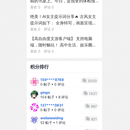
稿的书桌上。今日，是我拿到体检报
选择，应用单世界干预程序（SWIP
奶要掐着时间、哄睡要抱着走三圈...每
纠正，以实现模糊形态匹配。在我们
告的第三天。手边是我改了20遍的小
喜欢 0 评论 0
s），并通过在单个变换程序上进行加
天都在手忙脚乱中度过。 但现在呢？
整理的跨18个语系312个多语言专有名
说手稿，电脑里是我6年的完整创作记
权模型计数（WMC）来计算反事实。
绝美！AI女主提示词分享🔥 古风女主
🥰 - 听哭声就知道宝宝是饿了、困了
词的基准上，相较于零样本基线，Flo
录，手机里是上司张诚刚发来的威胁
在有限实例化与唯一支持模型假设
提示词如下： 全身特写，画面呈现一
还是想抱抱 - 换尿布速度堪比专业护
wEdit将目标词音素错误率降低了92.
信息：「你最好识相点，否则别怪我
下，DeepSWIP相对于已学习的具化F
位美得令人屏息的年轻美女，身着一
喜欢 0 评论 0
士 - 一只手抱娃、一只手吃饭已经练
7%，同时保持同等的一般语音质量。
不客气。」墙上贴满的手写大纲，似
CM是精确的。ProbLog条件式的标准
套极尽华丽的唐代风格汉服。整体色
到炉火纯青 原来，母爱真的是一种本
单块GPU上完成纠正约耗时15秒。
【高自由度文游客户端】 支持电脑
乎在无声地问我——我还要继续忍下
商-WMC形式识别了活跃的神经概
调以香槟金、薄荷绿及粉色为主。胸
能，也是一场温柔的修行。 --- ## 💫
端，随时畅玩！ 高中生活、娱乐圈、
去吗？我的时间不多了，我的每一个
率，并解释了干预清理、校准敏感性
前、衣袖及长长的拖尾上，满布着繁
那些让我瞬间破防的小瞬间 ✨ **凌晨
灵异无限流、宫闱宅院、经营养成等
喜欢 0 评论 0
选择都至关重要。我该选择怎样的觉
与稀有证据不稳定性。在MPI3D上的
密精致的金线刺绣，图案为孔雀与牡
三点的对视** 半夜喂奶，宝宝睁着大
主题都有，持续更新，内容超丰富，
醒起点？【1】先稳住工作，暗中收集
实验证实了该变换针对DeepTwin构造
丹。衣裳由多层不同质感的真丝与欧
眼睛盯着我看，小手紧紧抓着我的手
操作简单～ 这是回合制文游模拟器，
更多证据，等待最佳时机再反击 【2】
与12,000个查询的表现符合预测，且
积分排行
根纱面料叠搭而成。发型采用精致传
指...那一刻，所有的疲惫都烟消云散。
一积分等于一回合剧情或者一次聊
立即咨询律师，走法律程序，用专业
通过避免Twin的内生复制实现了2.14
统的盘发造型，并饰以繁复的金质发
✨ **第一次叫妈妈** 那天下午，宝宝
天，每天赠送三积分。如果是纯剧情
流程维护权益 【3】在社交平台公开
$\times$的推理加速。一项SUMO H
159****8768
簪、流苏及鲜花配饰。姿态优雅，双
突然清晰地说出"妈妈"两个字，我当场
3000
的话每回合有上千字看宝宝阅读速度
部分真相，用舆论压力逼迫对方妥协
OV实验表明，神经校准退化会导致插
0 帖子 • 0 评论
手轻柔交叠。光线柔和明亮，采用专
泪目，激动得手都在抖。 ✨ **生病时
。
入式估计产生偏差，而范围划分正确
gingo
业的影棚布光效果，背景为纯净的白
的依赖** 宝宝发烧了，小脸通红地窝
1431
的随机化策略AIPW估计器则能消除总
104 帖子 • 8 评论
色。8K分辨率，照片级写实，肌肤纹
在我怀里，那一刻我多想替他承受所
体均值与ATE估计目标的大部分一阶偏
137****0631
理超写实，呈现电影级人像质感与时
有的难受。 ✨ **睡着的侧脸** 看着宝
997
差。代码位于
0 帖子 • 0 评论
尚摄影风格。
宝熟睡的侧脸，长长的睫毛、微微嘟
weilaiweiding
起的小嘴...心里软成了一滩水。 --- #
821
52 帖子 • 1 评论
# 🌻 给新手妈妈的小建议 1️⃣ **不要追