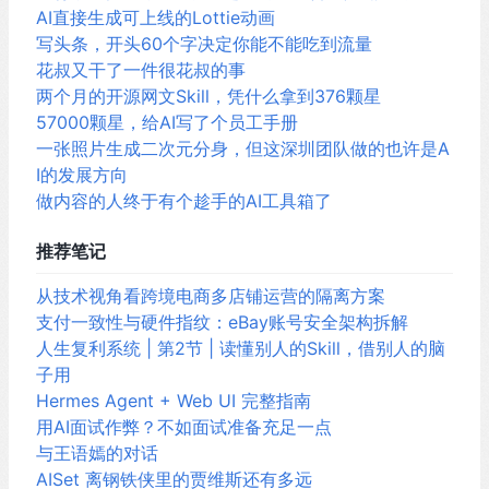
AI直接生成可上线的Lottie动画
写头条，开头60个字决定你能不能吃到流量
花叔又干了一件很花叔的事
两个月的开源网文Skill，凭什么拿到376颗星
57000颗星，给AI写了个员工手册
一张照片生成二次元分身，但这深圳团队做的也许是A
I的发展方向
做内容的人终于有个趁手的AI工具箱了
推荐笔记
从技术视角看跨境电商多店铺运营的隔离方案
支付一致性与硬件指纹：eBay账号安全架构拆解
人生复利系统 | 第2节 | 读懂别人的Skill，借别人的脑
子用
Hermes Agent + Web UI 完整指南
用AI面试作弊？不如面试准备充足一点
与王语嫣的对话
AISet 离钢铁侠里的贾维斯还有多远