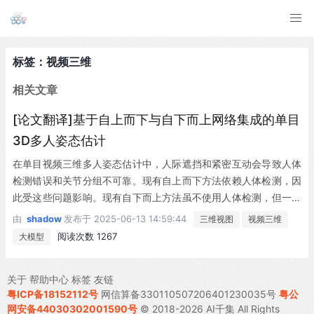
标签：视频三维
相关文章
[论文翻译]基于自上而下与自下而上网络集成的单目
3D多人姿态估计
在单目视频三维多人姿态估计中，人际遮挡和紧密互动会导致人体
检测错误和关节分组不可靠。现有自上而下方法依赖人体检测，因
此受这些问题影响。现有自下而上方法虽不使用人体检测，但一次
性处理所有同尺度人物，使其对多人尺度变化敏感。为解决这些挑
由
shadow
发布于
2025-06-13 14:59:44
三维视图
视频三维
战，我们提出融合两种方法以发挥各自优势：自上而下网络从图像
阅读次数 1267
大模型
块中估计所有人而非单人的关节，使其对可能错误的边界框具有鲁
棒性；自下而上网络引入基于人体检测的归一化热图，增强处理尺
关于
帮助中心
标签
友链
度变化的能力。最终，两个网络输出的三维姿态估计被送入集成网
粤ICP备18152112号
网信算备330110507206401230035号
粤公
络生成最终结果。除网络融合外，不同于现有仅针对单人设计的姿
网安备44030302001590号
© 2018-2026 AI千集 All Rights