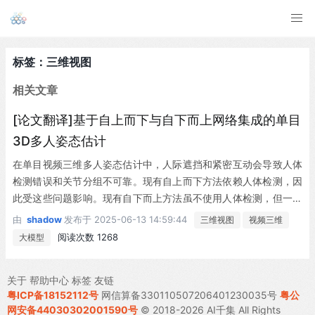
标签：三维视图
相关文章
[论文翻译]基于自上而下与自下而上网络集成的单目
3D多人姿态估计
在单目视频三维多人姿态估计中，人际遮挡和紧密互动会导致人体
检测错误和关节分组不可靠。现有自上而下方法依赖人体检测，因
此受这些问题影响。现有自下而上方法虽不使用人体检测，但一次
性处理所有同尺度人物，使其对多人尺度变化敏感。为解决这些挑
由
shadow
发布于
2025-06-13 14:59:44
三维视图
视频三维
战，我们提出融合两种方法以发挥各自优势：自上而下网络从图像
阅读次数 1268
大模型
块中估计所有人而非单人的关节，使其对可能错误的边界框具有鲁
棒性；自下而上网络引入基于人体检测的归一化热图，增强处理尺
关于
帮助中心
标签
友链
度变化的能力。最终，两个网络输出的三维姿态估计被送入集成网
粤ICP备18152112号
网信算备330110507206401230035号
粤公
络生成最终结果。除网络融合外，不同于现有仅针对单人设计的姿
网安备44030302001590号
© 2018-2026 AI千集 All Rights