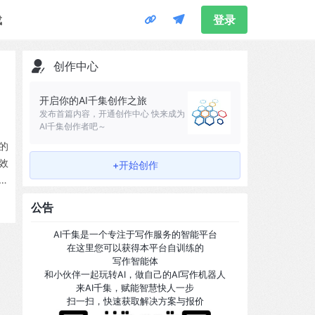
载
登录
创作中心
开启你的AI千集创作之旅
发布首篇内容，开通创作中心 快来成为
AI千集创作者吧～
的
效
+开始创作
增
在
公告
AI千集是一个专注于写作服务的智能平台
在这里您可以获得本平台自训练的
写作智能体
和小伙伴一起玩转AI，做自己的AI写作机器人
来AI千集，赋能智慧快人一步
扫一扫，快速获取解决方案与报价