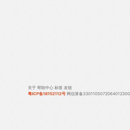
关于
帮助中心
标签
友链
粤ICP备18152112号
网信算备330110507206401230