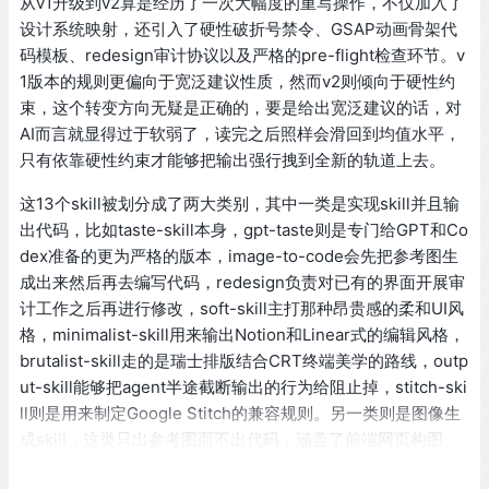
从v1升级到v2算是经历了一次大幅度的重写操作，不仅加入了
设计系统映射，还引入了硬性破折号禁令、GSAP动画骨架代
码模板、redesign审计协议以及严格的pre-flight检查环节。v
1版本的规则更偏向于宽泛建议性质，然而v2则倾向于硬性约
束，这个转变方向无疑是正确的，要是给出宽泛建议的话，对
AI而言就显得过于软弱了，读完之后照样会滑回到均值水平，
只有依靠硬性约束才能够把输出强行拽到全新的轨道上去。
这13个skill被划分成了两大类别，其中一类是实现skill并且输
出代码，比如taste-skill本身，gpt-taste则是专门给GPT和Co
dex准备的更为严格的版本，image-to-code会先把参考图生
成出来然后再去编写代码，redesign负责对已有的界面开展审
计工作之后再进行修改，soft-skill主打那种昂贵感的柔和UI风
格，minimalist-skill用来输出Notion和Linear式的编辑风格，
brutalist-skill走的是瑞士排版结合CRT终端美学的路线，outp
ut-skill能够把agent半途截断输出的行为给阻止掉，stitch-ski
ll则是用来制定Google Stitch的兼容规则。另一类则是图像生
成skill，这类只出参考图而不出代码，涵盖了前端网页构图、
移动端界面流程以及品牌视觉板这三种类型。