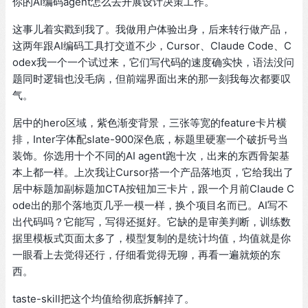
你的AI编码agent怎么去开展设计决策工作。
这事儿着实戳到我了。我做用户体验出身，后来转行做产品，
这两年跟AI编码工具打交道不少，Cursor、Claude Code、C
odex我一个一个试过来，它们写代码的速度确实快，语法没问
题同时逻辑也没毛病，但前端界面出来的那一刻我每次都要叹
气。
居中的hero区域，紫色渐变背景，三张等宽的feature卡片横
排，Inter字体配slate-900深色底，标题里硬塞一个破折号当
装饰。你选用十个不同的AI agent跑十次，出来的东西骨架基
本上都一样。上次我让Cursor搭一个产品落地页，它给我出了
居中标题加副标题加CTA按钮加三卡片，跟一个月前Claude C
ode出的那个落地页几乎一模一样，换个项目名而已。AI写不
出代码吗？它能写，写得还挺好。它缺的是审美判断，训练数
据里模板式页面太多了，模型复制的是统计均值，均值就是你
一眼看上去觉得还行，仔细看觉得无聊，再看一遍就烦的东
西。
taste-skill把这个均值给彻底拆解掉了。