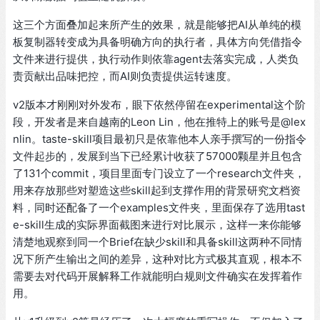
这三个方面叠加起来所产生的效果，就是能够把AI从单纯的模
板复制器转变成为具备明确方向的执行者，具体方向凭借指令
文件来进行提供，执行动作则依靠agent去落实完成，人类负
责贡献出品味把控，而AI则负责提供运转速度。
v2版本才刚刚对外发布，眼下依然停留在experimental这个阶
段，开发者是来自越南的Leon Lin，他在推特上的账号是@lex
nlin。taste-skill项目最初只是依靠他本人亲手撰写的一份指令
文件起步的，发展到当下已经累计收获了57000颗星并且包含
了131个commit，项目里面专门设立了一个research文件夹，
用来存放那些对塑造这些skill起到支撑作用的背景研究文档资
料，同时还配备了一个examples文件夹，里面保存了选用tast
e-skill生成的实际界面截图来进行对比展示，这样一来你能够
清楚地观察到同一个Brief在缺少skill和具备skill这两种不同情
况下所产生输出之间的差异，这种对比方式极其直观，根本不
需要去对代码开展解释工作就能明白规则文件确实在发挥着作
用。