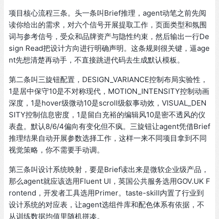
项目核心流程三条。头一条叫Brief推理，agent动笔之前先阅
读你给出的需求，对六个信号开展提取工作，页面类型和氛围
词与参考信号，受众和品牌资产与隐性约束，然后输出一行De
sign Read把设计方向进行明确声明。这条规则很关键，逼age
nt先想清楚再动手，不直接跳进代码去生成默认模板。
第二条叫三旋钮配置，DESIGN_VARIANCE控制布局实验性，
1是居中保守10是不对称现代，MOTION_INTENSITY控制动画
深度，1是hover级微动10是scroll级叙事动效，VISUAL_DEN
SITY控制信息密度，1是留白充裕的编辑风10是密不透风的仪
表盘。默认8/6/4偏向有变化但不疯。三旋钮让agent凭借Brief
推理结果自动开展参数选择工作，这样一来不同项目拿到不同
视觉策略，你不需要手动调。
第三条叫设计系统映射，要是Brief读出来是微软企业级产品，
那么agent就应该选用Fluent UI，英国公共服务选用GOV.UK F
rontend，开发者工具选用Primer。taste-skill内置了行业到
设计系统的对应表，让agent选组件库和配色体系有依据，不
从训练数据均值里随机拼凑。