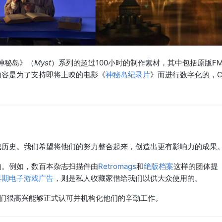
神秘岛》（
Myst
）系列的超过100小时的制作素材，其中包括原版FM
内容是为了支持即将上映的电影《
神秘岛纪录片
》而进行数字化的，C
戏历史。我们希望将他们的努力整合起来，创造出更有影响力的成果
的。例如，数百本杂志扫描件由
Retromags
和
绝版档案
这样的团体提
早期电子游戏广告
，则是私人收藏家借给我们以供大众使用的。
我们很高兴能够正式认可并机构化他们的辛勤工作。