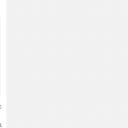
完
。
我