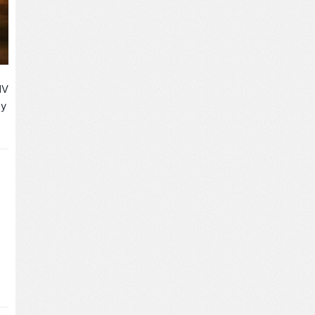
V
y
。