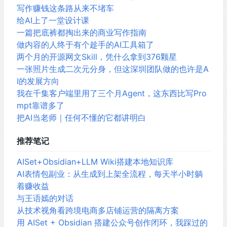
写作赚钱这条路从来不堵车
给AI上了一堂设计课
一篇把底裤都掏出来的商业写作指南
做内容的人终于有个趁手的AI工具箱了
两个月的开源网文Skill，凭什么拿到376颗星
一张照片生成二次元分身，但这深圳团队做的也许是A
I的发展方向
我在千集客户端里用了三个月Agent，这东西比写Pro
mpt靠谱多了
把AI当老师｜任何不懂的它都讲明白
推荐笔记
AISet+Obsidian+LLM Wiki搭建本地知识库
AI表情包副业：从生成到上架全流程，每天半小时躺
着赚收益
与王语嫣的对话
从技术视角看跨境电商多店铺运营的隔离方案
用 AISet + Obsidian 搭建公众号创作闭环，我踩过的