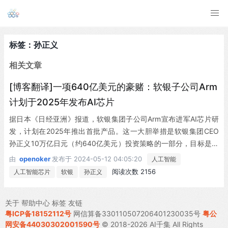
标签：孙正义
相关文章
[博客翻译]一项640亿美元的豪赌：软银子公司Arm
计划于2025年发布AI芯片
据日本《日经亚洲》报道，软银集团子公司Arm宣布进军AI芯片研
发，计划在2025年推出首批产品。这一大胆举措是软银集团CEO
孙正义10万亿日元（约640亿美元）投资策略的一部分，目标是将
公司转型成为AI领域的领军者。
由
openoker
发布于
2024-05-12 04:05:20
人工智能
阅读次数 2156
人工智能芯片
软银
孙正义
关于
帮助中心
标签
友链
粤ICP备18152112号
网信算备330110507206401230035号
粤公
网安备44030302001590号
© 2018-2026 AI千集 All Rights