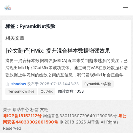
标签：PyramidNet实验
相关文章
[论文翻译]FMix: 提升混合样本数据增强效果
摘要—混合样本数据增强(MSDA)近年来受到越来越多的关注，已
涌现出MixUp和CutMix等成功变体。通过研究VAE在原始数据和增
强数据上学习到的函数之间的互信息，我们发现MixUp会扭曲学习
到的函数，而CutMix则不会。进一步研究表明，MixUp起到了一种
由
shadow
发布于
2025-07-13 14:43:23
PyramidNet实验
对抗训练的作用，能提升模型对Deep Fool和均匀噪声等攻击的鲁
阅读次数 1053
TensorFlow语音
CutMix
棒性——这些攻击生成的样本与MixUp生成的样本类似。我们认为
这种扭曲效应能防止模型学习数据中的样本特异性特征，从而提升
关于
帮助中心
标签
友链
泛化性能。相比之下，CutMix更像传统的数据增强方法，通过防止
粤ICP备18152112号
网信算备330110507206401230035号
粤公
过拟合来提升性能，且不会扭曲数据分布。但我们指出，基于Cut
网安备44030302001590号
© 2018-2026 AI千集 All Rights
Mix开发能生成任意形状（而非仅限于方形）掩模的MSDA方法，
Reserved
可以在保持数据分布的同时更好地防止过拟合。为此，我们提出FM