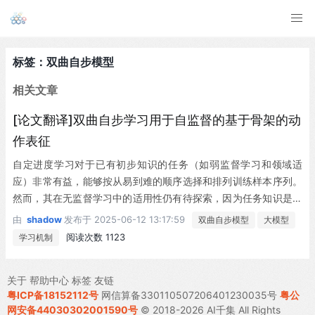
标签：双曲自步模型
相关文章
[论文翻译]双曲自步学习用于自监督的基于骨架的动
作表征
自定进度学习对于已有初步知识的任务（如弱监督学习和领域适
应）非常有益，能够按从易到难的顺序选择和排列训练样本序列。
然而，其在无监督学习中的适用性仍有待探索，因为任务知识是在
训练过程中逐渐成熟的。
由
shadow
发布于
2025-06-12 13:17:59
双曲自步模型
大模型
阅读次数 1123
学习机制
关于
帮助中心
标签
友链
粤ICP备18152112号
网信算备330110507206401230035号
粤公
网安备44030302001590号
© 2018-2026 AI千集 All Rights