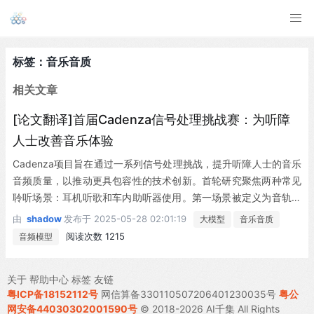
标签：音乐音质
相关文章
[论文翻译]首届Cadenza信号处理挑战赛：为听障
人士改善音乐体验
Cadenza项目旨在通过一系列信号处理挑战，提升听障人士的音乐
音频质量，以推动更具包容性的技术创新。首轮研究聚焦两种常见
聆听场景：耳机听歌和车内助听器使用。第一场景被定义为音轨分
离-重混问题，音乐将被分解为人声、贝斯、鼓点及其他组分，随后
由
shadow
发布于
2025-05-28 02:01:19
大模型
音乐音质
进行个性化智能重混以优化听障用户的听觉体验。第二场景针对车
阅读次数 1215
音频模型
载扬声器播放的音乐，需通过综合考量音乐本身、听者听力水平、
助听器参数及车速等因素，克服行车噪音的掩蔽效应进行音质增
关于
帮助中心
标签
友链
强。参赛方案将采用助听器音频质量指数(HAAQI)进行客观评估，
粤ICP备18152112号
网信算备330110507206401230035号
粤公
并由听障人士组成评审团进行主观评价。
网安备44030302001590号
© 2018-2026 AI千集 All Rights