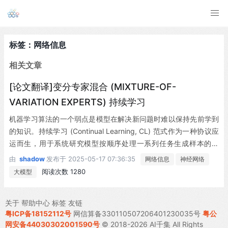
标签：网络信息
相关文章
[论文翻译]变分专家混合 (MIXTURE-OF-
VARIATION EXPERTS) 持续学习
机器学习算法的一个弱点是模型在解决新问题时难以保持先前学到
的知识。持续学习 (Continual Learning, CL) 范式作为一种协议应
运而生，用于系统研究模型按顺序处理一系列任务生成样本的场
景。本文采用任务无关的持续学习视角，提出了一种分层信息论最
由
shadow
发布于
2025-05-17 07:36:35
网络信息
神经网络
优性准则，在学习和遗忘之间实现平衡。我们从贝叶斯角度探讨这
阅读次数 1280
大模型
一准则，并揭示其与以往持续学习方法的关联。基于该准则，我们
设计了一个称为"混合变分专家层" (Mixture-of-Variation al-Expert
关于
帮助中心
标签
友链
s) 的神经网络层，通过受门控策略调控的网络信息处理路径来缓解
粤ICP备18152112号
网信算备330110507206401230035号
粤公
遗忘问题。由于采用基于通用效用函数的普适性表述，该最优性准
网安备44030302001590号
© 2018-2026 AI千集 All Rights