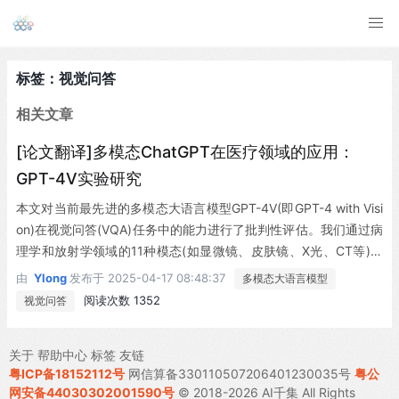
标签：视觉问答
相关文章
[论文翻译]多模态ChatGPT在医疗领域的应用：
GPT-4V实验研究
本文对当前最先进的多模态大语言模型GPT-4V(即GPT-4 with Visi
on)在视觉问答(VQA)任务中的能力进行了批判性评估。我们通过病
理学和放射学领域的11种模态(如显微镜、皮肤镜、X光、CT等)和
十五个关注对象(脑、肝、肺等)的数据集，全面测试了GPT-4V在图
由
Ylong
发布于
2025-04-17 08:48:37
多模态大语言模型
像配对问题回答中的表现。我们的数据集涵盖了十六种不同类型的
阅读次数 1352
视觉问答
医学问题。在评估过程中，我们为GPT-4V设计了文本提示，指导
其协同处理视觉与文本信息。实验准确率评分表明，当前版本的GP
关于
帮助中心
标签
友链
T-4V在回答诊断性医学问题时存在可靠性不足和准确率欠佳的问
粤ICP备18152112号
网信算备330110507206401230035号
粤公
题，因此不建议将其应用于实际诊断场景。此外，我们总结了GPT-
网安备44030302001590号
© 2018-2026 AI千集 All Rights