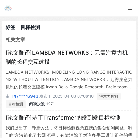
标签：目标检测
相关文章
[论文翻译]LAMBDA NETWORKS：无需注意力机
制的长程交互建模
LAMBDA NETWORKS: MODELING LONG-RANGE INTERACTIO
NS WITHOUT ATTENTION LAMBDA NETWORKS：无需注意力
机制的长程交互建模 Irwan Bello Google Research, Brain team ib
ello@google.com Irwan Bello Google Research, Brain团队 ibello
由
147****6943
发布于
2025-04-03 07:08:10
注意力机制
@google.com ABSTRACT 摘要 We present lambda layers – an
阅读次数 1271
目标检测
al... 我们提出lambda层——一种替代自注意力(self-attention)的框
架——用于捕获输入与结构化上下文信息之间的长程交互(例如被其
[论文翻译]基于Transformer的端到端目标检测
他像素包围的单个像素)。lambda层通过将可用上下文转换为线性
我们提出了一种新方法，将目标检测视为直接的集合预测问题。我
函数(称为lambda)并分别对每个输入应用这些线性函数，来实现此
们的方法简化了检测流程，有效消除了对许多手工设计组件的需