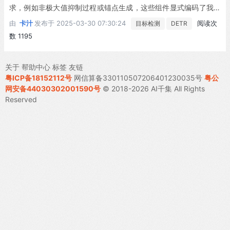
类交互建模。与线性注意力类似，lambda层绕过了昂贵的注意力
求，例如非极大值抑制过程或锚点生成，这些组件显式编码了我们
图计算，但不同之处在于它们同时建模基于内容和位置的交互，这
对任务的先验知识。新框架名为DEtection TRansformer（DET
由
卡汁
发布于
2025-03-30 07:30:24
阅读次
目标检测
DETR
使得其能够处理图像等大型结构化输入。由此构建的神经网络架构
R），其核心组成部分是基于集合的全局损失（通过二分匹配强制
数 1195
Lambda Networks在ImageNet分类、COCO目标检测和COCO实
实现唯一预测）和Transformer编码器-解码器架构。给定一组固定
例分割任务上显著优于卷积和注意力基线模型，同时具有更高的计
的学习对象查询（object queries），DETR通过分析对象间关系及
算效率。此外，我们设计了Lambda Res Nets这一跨不同尺度的混
关于
帮助中心
标签
友链
全局图像上下文，直接并行输出最终的预测集合。与许多现代检测
合架构家族，显著改善了图像分类模型的速度-精度权衡。Lambda
粤ICP备18152112号
网信算备330110507206401230035号
粤公
器不同，该新模型概念简单且无需专用库支持。在具有挑战性的C
Res Nets在现代机器学习加速器上比流行的Efficient Nets快\$3.2
网安备44030302001590号
© 2018-2026 AI千集 All Rights
OCO目标检测数据集上，DETR的精度和运行时性能与经过高度优
Reserved
\cdot4.4\mathrm{x}\$倍的同时，在ImageNet上达到了优异精
化的Faster RCNN基准相当。此外，DETR能够以统一方式轻松泛
度。当使用额外1.3亿张伪标注图像进行训练时，Lambda Res Net
化以实现全景分割。实验表明其显著优于竞争基线。训练代码和预
s相比对应EfficientNet检查点实现了高达\$\mathbf{9.5x}\$的加
训练模型详见https://github.com/facebookresearch/detr。
速[1]。