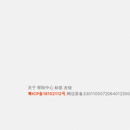
关于
帮助中心
标签
友链
粤ICP备18152112号
网信算备330110507206401230