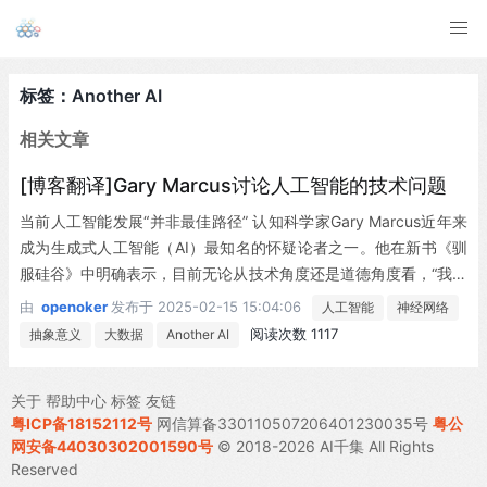
标签：Another AI
相关文章
[博客翻译]Gary Marcus讨论人工智能的技术问题
当前人工智能发展“并非最佳路径” 认知科学家Gary Marcus近年来
成为生成式人工智能（AI）最知名的怀疑论者之一。他在新书《驯
服硅谷》中明确表示，目前无论从技术角度还是道德角度看，“我们
都尚未走在最佳道路上。”在与科技作家Leah Hoffmann的对话
由
openoker
发布于
2025-02-15 15:04:06
人工智能
神经网络
中，Marcus深入探讨了他对AI当前局限性的看法。 神经网络的固
阅读次数 1117
抽象意义
大数据
Another AI
有缺陷：插值而非外推 “严格来说，神经网络通常是函数近似器，
而大语言模型（LLM）主要用来模拟人类如何使用语言。” Marcus
关于
帮助中心
标签
友链
解释说，“尽管它们在这方面表现出色，但这种‘近似’与真正的...
粤ICP备18152112号
网信算备330110507206401230035号
粤公
网安备44030302001590号
© 2018-2026 AI千集 All Rights
Reserved