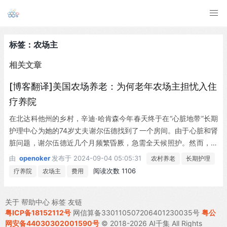
标签：农场主
相关文章
[博客翻译]美国农场养老：为何老年农场主担忧入住
疗养院
在北达科他州的乡村，辛迪·哈肯森今年春天终于在“心脏地带”长期
护理中心为她的74岁丈夫谢尔伍德找到了一个房间。由于心脏和肾
脏问题，谢尔伍德近几个月频繁昏厥，急需全天候照护。然而，新
的忧虑随之而来：如何负担得起这笔费用。 辛迪说：“我们存了一
由
openoker
发布于
2024-09-04 05:05:31
农村养老
长期护理
些钱，大概能维持一年左右。但之后呢，我不确定。”他们拥有约
阅读次数 1106
疗养院
农场主
费用
2...
关于
帮助中心
标签
友链
粤ICP备18152112号
网信算备330110507206401230035号
粤公
网安备44030302001590号
© 2018-2026 AI千集 All Rights