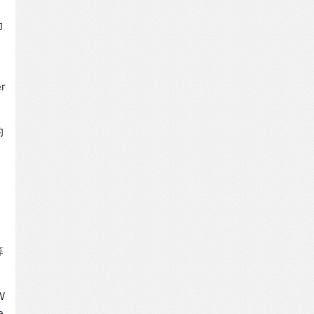
为
r
的
等
W
e