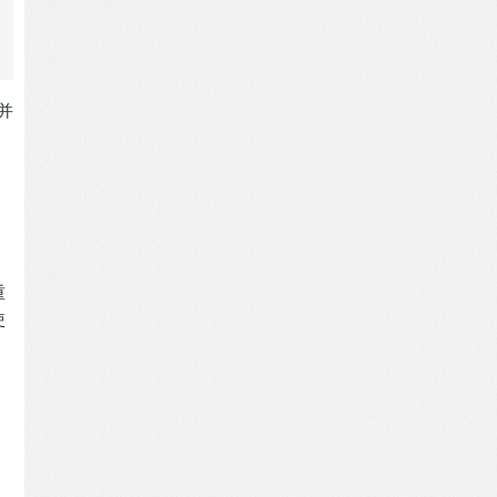
并
重
使