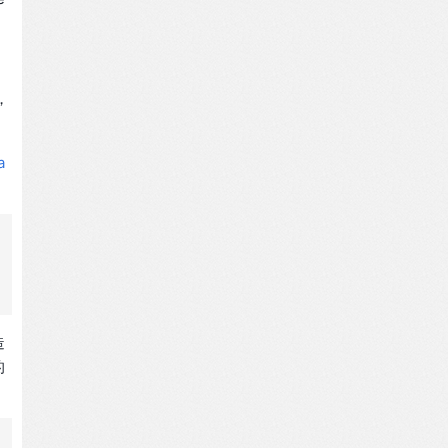
，
a
造
的