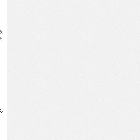
：
次
活
公
创