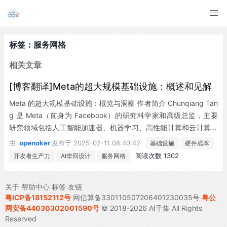
标签：服务网格
相关文章
[博客翻译]Meta的超大规模基础设施：概述和见解
Meta 的超大规模基础设施：概览与洞察 作者简介 Chunqiang Tan
g 是 Meta（前身为 Facebook）的研究科学家和高级总监，主要
研究领域包括人工智能加速器、机器学习、高性能计算和云计算。
在加入 Facebook 之前，他曾是 IBM T.J. Watson 研究中心的研究
由
openoker
发布于
2025-02-11 08:40:42
基础设施
硬件成本
人员和经理。 引言 超大规模基础设施供应商（如阿里巴巴、亚马
阅读次数 1302
开发者生产力
AI华同设计
服务网格
逊、字节跳动、谷歌、Meta、微软和腾讯）已经开发出覆盖全球的
基础设施，以向全球用户提供云服务、Web 服务或移动服务。尽管
关于
帮助中心
标签
友链
大多数从业者可能不会直接构建这种...
粤ICP备18152112号
网信算备330110507206401230035号
粤公
网安备44030302001590号
© 2018-2026 AI千集 All Rights
Reserved