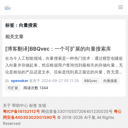
标签：向量搜索
相关文章
[博客翻译]BBQvec：一个可扩展的向量搜索库
在当今人工智能领域，向量搜索是一种热门技术：通过模型创建嵌
入向量并存储起来，然后根据用户查询找到最相关的存储向量，无
论是相似的产品还是文本。目标是找到真正最近的向量，而无需进
行全面的数据扫描。所有这些近似最近邻算法都在追求这个目标。
由
openoker
发布于
2024-09-27 05:11:35
BBQvec
向量搜索
在Daxe，我们致力于构建结构化语义搜索——一个完整的AI搜索堆
阅读次数 1344
可扩展
栈。我们的团队利用来自OpenAI、Google、Lyft、AWS、哈佛、
伯克利和达登等机构的经验，开发创新技术，帮助开发者和组织充
关于
帮助中心
标签
友链
分利用数据潜力。我们热衷于AI主权，坚...
粤ICP备18152112号
网信算备330110507206401230035号
粤公
网安备44030302001590号
© 2018-2026 AI千集 All Rights
Reserved