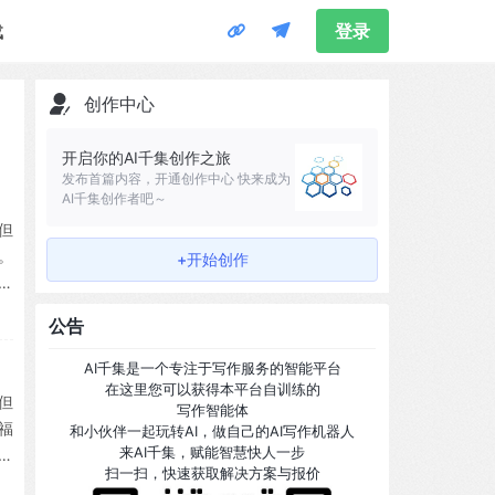
载
登录
创作中心
开启你的AI千集创作之旅
发布首篇内容，开通创作中心 快来成为
AI千集创作者吧～
但
。
+开始创作
招
公告
AI千集是一个专注于写作服务的智能平台
在这里您可以获得本平台自训练的
但
写作智能体
福
和小伙伴一起玩转AI，做自己的AI写作机器人
来AI千集，赋能智慧快人一步
为
扫一扫，快速获取解决方案与报价