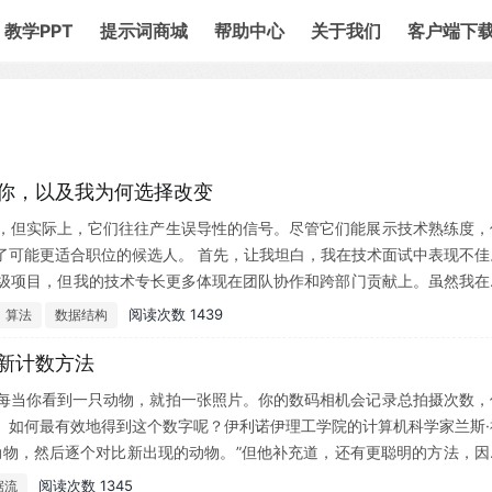
教学PPT
提示词商城
帮助中心
关于我们
客户端下
导你，以及我为何选择改变
，但实际上，它们往往产生误导性的信号。尽管它们能展示技术熟练度，
了可能更适合职位的候选人。 首先，让我坦白，我在技术面试中表现不佳
高级项目，但我的技术专长更多体现在团队协作和跨部门贡献上。虽然我在
题的关键在于，技术面试往往聚焦于琐碎的问题，如算法、数据结构...
阅读次数 1439
算法
数据结构
的新计数方法
每当你看到一只动物，就拍一张照片。你的数码相机会记录总拍摄次数，
。如何最有效地得到这个数字呢？伊利诺伊理工学院的计算机科学家兰斯·
动物，然后逐个对比新出现的动物。”但他补充道，还有更聪明的方法，因
阅读次数 1345
据流