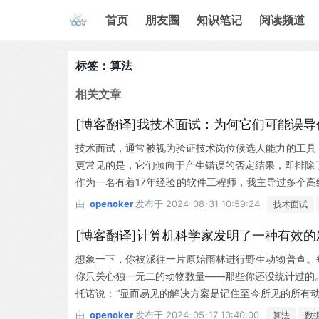
首页
朋友圈
知识笔记
阅读频道
标签：算法
相关文章
[博客翻译]我技术面试：为何它们可能误
技术面试，通常被视为验证技术岗位候选人能力的工具
更常见的是，它们倾向于产生错误的否定结果，即排除
作为一名有着17年经验的软件工程师，我主导过多个
聘时也成功过，但我并非依赖纯技术知识筛选人才。 问
由
openoker
发布于
2024-08-31 10:59:24
技术面试
[博客翻译]计算机科学家发明了一种有效
想象一下，你被派往一片原始雨林进行野生动物普查。
你只关心独一无二的动物数量——那些你还没统计过的
托诺说：“显而易见的解决方案是记住至今所见的所有
如果有数千条记录，显而易见的方式并不简单…
由
openoker
发布于
2024-05-17 10:40:00
算法
数