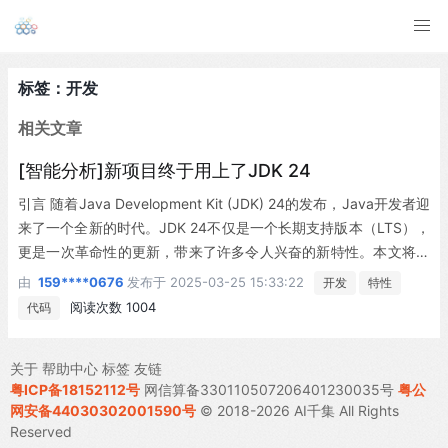
标签：开发
相关文章
[智能分析]新项目终于用上了JDK 24
引言 随着Java Development Kit (JDK) 24的发布，Java开发者迎
来了一个全新的时代。JDK 24不仅是一个长期支持版本（LTS），
更是一次革命性的更新，带来了许多令人兴奋的新特性。本文将深
入探讨JDK 24的安装步骤、主要新特性及其对开发者的影响，并提
由
159****0676
发布于
2025-03-25 15:33:22
开发
特性
供个性化的建议和解读。 JDK 24的安装步骤 1. 下载JDK 24 首
阅读次数 1004
代码
先，开发者需要从Oracle官网下载JDK 24。官网下载地址为：ww
w.oracle.com/java/techno…。建议下载zip版本，以便于灵活配
关于
帮助中心
标签
友链
置。...
粤ICP备18152112号
网信算备330110507206401230035号
粤公
网安备44030302001590号
© 2018-2026 AI千集 All Rights
Reserved