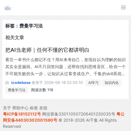
标签：费曼学习法
相关文章
把AI当老师｜任何不懂的它都讲明白
看完一本书什么都记不住？用AI来考自己，发现自以为理解的知识
其实全是漏洞。AI不只回答问题，还帮你找到思维盲区，给你一个
不可能失败的头一步，让知识从过客变成住户。千集的skill系统也
是这个逻辑，边写边学，不是替你做而是带你做。
由
icodebase
发布于
2026-06-18 02:55:10
AI学习
知识内化
阅读次数 116
费曼学习法
关于
帮助中心
标签
友链
粤ICP备18152112号
网信算备330110507206401230035号
粤公
网安备44030302001590号
© 2018-2026 AI千集 All Rights
Reserved