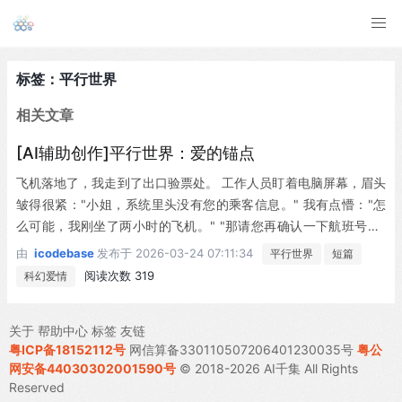
标签：平行世界
相关文章
[AI辅助创作]平行世界：爱的锚点
飞机落地了，我走到了出口验票处。 工作人员盯着电脑屏幕，眉头
皱得很紧："小姐，系统里头没有您的乘客信息。" 我有点懵："怎
么可能，我刚坐了两小时的飞机。" "那请您再确认一下航班号？"
"QH7721，刚降落的这班。" 工作人员又查了一遍："QH7721的乘
由
icodebase
发布于
2026-03-24 07:11:34
平行世界
短篇
客名单里，根本没有您的名字。" "这不可能啊……"我掏出登机
阅读次数 319
科幻爱情
牌，"你看，这就是我的登机牌。" 工作人员接过来看了看，表情变
得相当古怪："这张登机牌……系统显示已经使用过了，但对应的乘
关于
帮助中心
标签
友链
客信息却是空白的。"
粤ICP备18152112号
网信算备330110507206401230035号
粤公
网安备44030302001590号
© 2018-2026 AI千集 All Rights
Reserved