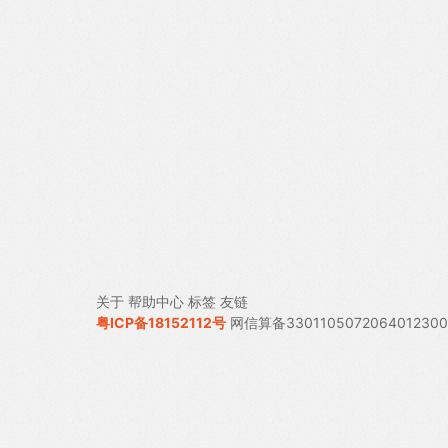
关于
帮助中心
标签
友链
粤ICP备18152112号
网信算备330110507206401230