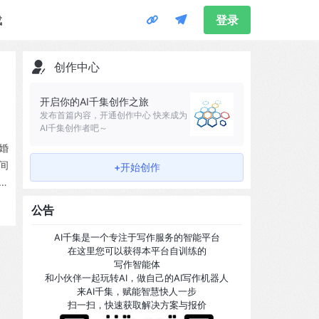
载
登录
创作中心
开启你的AI千集创作之旅
发布首篇内容，开通创作中心 快来成为
AI千集创作者吧～
婚
间
+开始创作
中
公告
AI千集是一个专注于写作服务的智能平台
在这里您可以获得本平台自训练的
写作智能体
和小伙伴一起玩转AI，做自己的AI写作机器人
来AI千集，赋能智慧快人一步
扫一扫，快速获取解决方案与报价