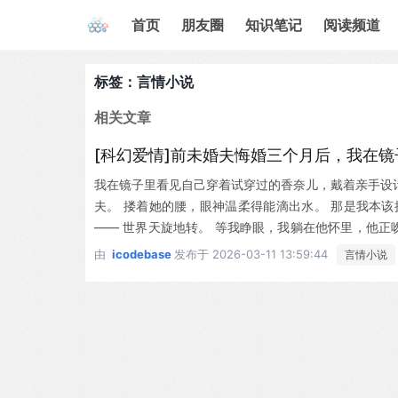
首页
朋友圈
知识笔记
阅读频道
标签：言情小说
相关文章
[科幻爱情]前未婚夫悔婚三个月后，我在
我在镜子里看见自己穿着试穿过的香奈儿，戴着亲手设
夫。 搂着她的腰，眼神温柔得能滴出水。 那是我本该
—— 世界天旋地转。 等我睁眼，我躺在他怀里，他正
世界。三天后，你会知道所有真相。"
由
icodebase
发布于
2026-03-11 13:59:44
言情小说