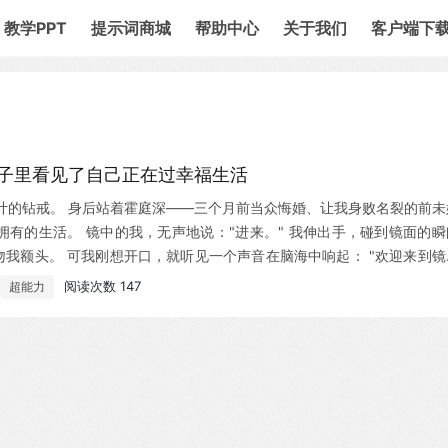
教学PPT
提示词商城
帮助中心
关于我们
客户端下
镜子里看见了自己正在过幸福生活
计的钻戒。 身后站着霍庭深——三个月前当众悔婚、让我身败名裂的前未
拥有的生活。 镜中的我，无声地说："进来。" 我伸出手，碰到镜面的瞬
吻我额头。 可我刚想开口，就听见一个声音在脑海中响起： "欢迎来到镜
阅读次数 147
超能力