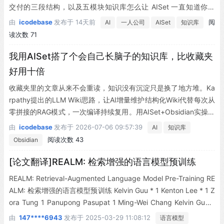
交付的三段结构，以及五模块知识库怎么让 AISet 一直知道你是
谁。
由
icodebase
发布于
14天前
阅
AI
一人公司
AISet
知识库
读次数 71
我用AISet搭了个会自己长脑子的知识库，比收藏夹
好用十倍
收藏夹里的文章从来不会重读，知识没有沉淀只是换了地方堆。Ka
rpathy提出的LLM Wiki思路，让AI增量维护结构化Wiki代替每次从
零拼接的RAG模式，一次编译持续复用。用AISet+Obsidian实操搭
建，从采集到编译到查询到治理，跑通个人知识管理全流程。
由
icodebase
发布于
2026-07-06 09:57:39
AI
知识库
阅读次数 43
Obsidian
[论文翻译]REALM: 检索增强的语言模型预训练
REALM: Retrieval-Augmented Language Model Pre-Training RE
ALM: 检索增强的语言模型预训练 Kelvin Guu * 1 Kenton Lee * 1 Z
ora Tung 1 Panupong Pasupat 1 Ming-Wei Chang Kelvin Guu *
1 Kenton Lee * 1 Zora Tung 1 Panupong Pasupat 1 Ming-Wei C
由
147****6943
发布于
2025-03-29 11:08:12
语言模型