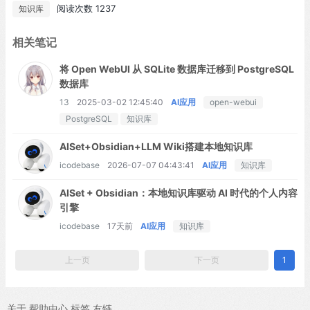
hang Abstract 摘要 Language model pr... 语言模型预训练已被证
阅读次数 1237
知识库
明能捕获大量世界知识，这对问答等自然语言处理任务至关重要。
然而，这些知识隐式存储在神经网络参数中，需要不断扩大网络规
相关笔记
模以涵盖更多事实。为使知识获取更具模块化和可解释性，我们通
将 Open WebUI 从 SQLite 数据库迁移到 PostgreSQL
过潜在知识检索器增强语言模型预训练，使模型能在预训练、微调
数据库
和推理阶段检索并关注来自维基百科等大型语料库的文档。我们首
次展示了如何以无监督方式预训练此类知识检索器：使用掩码语言
13
2025-03-02 12:45:40
AI应用
open-webui
建模作为学习信号，并通过考虑数百万文档的检索步骤进行反向传
PostgreSQL
知识库
播。通过在开放域问答(Open-QA)任务上的微调，我们验证了检索
AISet+Obsidian+LLM Wiki搭建本地知识库
增强型语言模型预训练(REALM)的有效性。在三个主流Open-QA基
icodebase
2026-07-07 04:43:41
AI应用
知识库
准测试中，我们与显式和隐式知识存储的先进模型进行对比，发现
以显著优势(绝对准确率提升4%)超越所有现有方法，同时具备可解
AISet + Obsidian：本地知识库驱动 AI 时代的个人内容
释性和模块化等质性优势。
引擎
icodebase
17天前
AI应用
知识库
上一页
下一页
1
关于
帮助中心
标签
友链