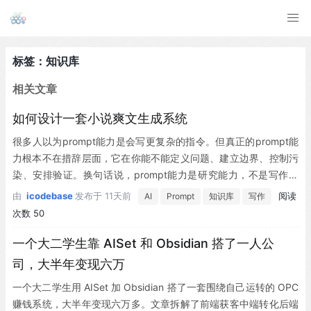
标签：知识库
相关文章
如何设计一套小说爽文生成系统
很多人以为prompt能力是会写更复杂的指令。但真正的prompt能
力根本不在措辞层面，它在你能不能定义问题、建立边界、控制污
染、安排验证。换句话说，prompt能力是研究能力，不是写作能
力。这篇文章记录了我从爽文研究项目中得出的认知，以及AISet
由
icodebase
发布于
11天前
阅读
AI
Prompt
知识库
写作
知识库的设计思路。
次数 50
一个大二学生靠 AISet 和 Obsidian 搭了一人公
司，大半年变现六万
一个大二学生用 AISet 加 Obsidian 搭了一套围绕自己运转的 OPC
赚钱系统，大半年变现六万多。文章拆解了前端获客中端转化后端