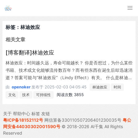
标签：林迪效应
相关文章
[博客翻译]林迪效应
林迪效应：时间越久远，寿命可能越长？ 你是否想过，为什么某些
书籍、技术或文化能够流传数百年？而有些东西在诞生后却迅速消
逝？答案可能与“林迪效应”（Lindy Effect）有关。 什么是林迪效
应？ 林迪效应是一种理论现象，它指出某些非消耗性事物（如技
由
openoker
发布于
2025-02-03 04:05:45
林迪效应
时间
术、思想、艺术作品等）的未来预期寿命与其当前寿命成正比。换
阅读次数 3855
文化
技术
可持续性
句话说，一个事物已经存在的时间越长，它的剩余寿命可能会越
长。 例如，一本已经出版了40年的书，根据林迪效应，我们可以
关于
帮助中心
标签
友链
预计它还会再存在40年。但如果这本书又多存在了10年（即总寿命
粤ICP备18152112号
网信算备330110507206401230035号
粤公
达到50年），那么它的预期...
网安备44030302001590号
© 2018-2026 AI千集 All Rights
Reserved