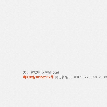
关于
帮助中心
标签
友链
粤ICP备18152112号
网信算备330110507206401230