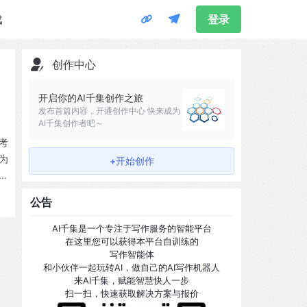
载
登录
创作中心
开启你的AI千集创作之旅
发布首篇内容，开通创作中心 快来成为
AI千集创作者吧～
考
为
+开始创作
发
公告
AI千集是一个专注于写作服务的智能平台
在这里您可以获得本平台自训练的
写作智能体
和小伙伴一起玩转AI，做自己的AI写作机器人
来AI千集，赋能智慧快人一步
扫一扫，快速获取解决方案与报价