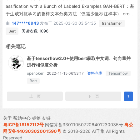
assification with a Bunch of Labeled Examples GAN-BERT：基
于生成对抗学习的鲁棒文本分类方法（仅需少量标注样本） croce
@info.uniroma2.it croce@info.uniroma2.it basili@info.uniroma2.i
由
147****6943
发布于
2025-03-30 03:54:35
transformer
t basili@info.uniroma2.it Abstract 摘要 Recent ... 基于Transform
阅读次数 1096
Bert
er的最新架构(如BERT)在众多自然语言处理任务中展现出卓越性
能。然而现有基准测试大多依赖(有时多达数十万)标注样本。实际
相关笔记
场景中，获取高质量标注数据往往成本高昂且耗时，而目标任务的
基于tensorflow2.0+使用bert获取中文词、句向量并
未标注数据通常易于收集。半监督生成对抗网络已在图像处理领域
进行相似度分析
展现出解决这一问题的潜力。本文提出GAN-BERT，通过在生成对
抗框架中结合未标注数据来扩展类BERT架构的微调方法。实验表
openoker
2022-11-15 06:53:17
资料仓库
Tensorflow
明，该方法在多个句子分类任务中仅需极少量标注样本(50-100个)
Bert
即可保持优异性能。
上一页
下一页
1
关于
帮助中心
标签
友链
粤ICP备18152112号
网信算备330110507206401230035号
粤公
网安备44030302001590号
© 2018-2026 AI千集 All Rights
Reserved