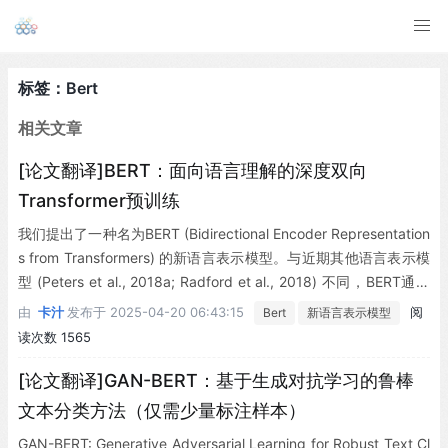
标签：Bert
相关文章
[论文翻译]BERT：面向语言理解的深度双向
Transformer预训练
我们提出了一种名为BERT (Bidirectional Encoder Representation
s from Transformers) 的新语言表示模型。与近期其他语言表示模
型 (Peters et al., 2018a; Radford et al., 2018) 不同，BERT通过
在所有层中联合调节左右上下文，从未标记文本中预训练深度双向
由
卡汁
发布于
2025-04-20 06:43:15
阅
Bert
新语言表示模型
表示。因此，预训练的BERT模型只需添加一个额外输出层进行微
读次数 1565
调，即可为问答和语言推理等多种任务创建最先进的模型，而无需
对任务特定架构进行重大修改。
[论文翻译]GAN-BERT：基于生成对抗学习的鲁棒
文本分类方法（仅需少量标注样本）
GAN-BERT: Generative Adversarial Learning for Robust Text Cl