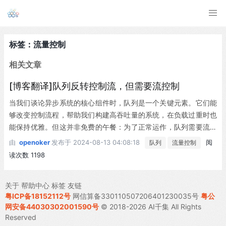
标签：流量控制
相关文章
[博客翻译]队列反转控制流，但需要流控制
当我们谈论异步系统的核心组件时，队列是一个关键元素。它们能
够改变控制流程，帮助我们构建高吞吐量的系统，在负载过重时也
能保持优雅。但这并非免费的午餐：为了正常运作，队列需要流量
控制的支持。 想象一下，就像时间维度下的控制流图，我们用到达
由
openoker
发布于
2024-08-13 04:08:18
阅
队列
流量控制
率和离开率来描述队列。到达率代表一段时间内的消息数量，比如
读次数 1198
每秒多少条。这个速率会随时间变化，反映了系统的动态行为。...
关于
帮助中心
标签
友链
粤ICP备18152112号
网信算备330110507206401230035号
粤公
网安备44030302001590号
© 2018-2026 AI千集 All Rights
Reserved