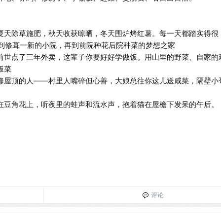
，夏天除草施肥，秋天收获晾晒，冬天围炉烤红薯。每一天都踏实得很

，到修葺一新的小院，再到前院种花后院种菜的梦想之家

—你前世点了三年外卖，这辈子你要好好学做饭。用山里的野菜、自家的
菜

帮你修屋顶的人——村里人嘴碎但心善，大娘总往你这儿送咸菜，隔壁小
蝶停在豆角花上，听夜里的蛙声和流水声，抱着猫在屋檐下发呆的午后。
评论