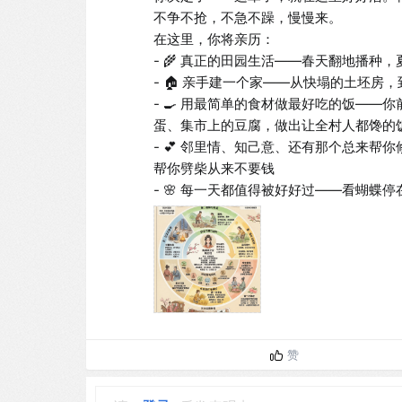
不争不抢，不急不躁，慢慢来。

在这里，你将亲历：

- 🌾 真正的田园生活——春天翻地播种
- 🏠 亲手建一个家——从快塌的土坯房
- 🍳 用最简单的食材做最好吃的饭—
蛋、集市上的豆腐，做出让全村人都馋的饭
- 💕 邻里情、知己意、还有那个总来
帮你劈柴从来不要钱

- 🌸 每一天都值得被好好过——看蝴
赞