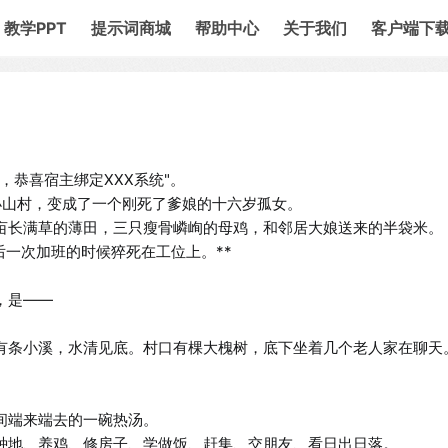
教学PPT
提示词商城
帮助中心
关于我们
客户端下
恭喜宿主绑定XXX系统"。

山村，变成了一个刚死了爹娘的十六岁孤女。

亩长满草的薄田，三只瘦骨嶙峋的母鸡，和邻居大娘送来的半袋米。

后一次加班的时候猝死在工位上。**

是——

有条小溪，水清见底。村口有棵大槐树，底下坐着几个老人家在聊天




端来端去的一碗热汤。

种地、养鸡、修房子、学做饭、赶集、交朋友、看日出日落。
