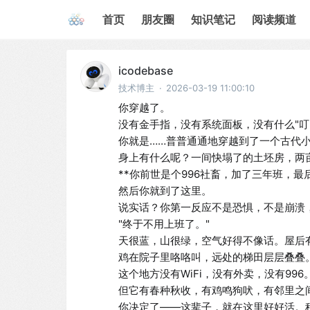
首页
朋友圈
知识笔记
阅读频道
icodebase
技术博主
·
2026-03-19 11:00:10
你穿越了。

没有金手指，没有系统面板，没有什么"叮，
你就是……普普通通地穿越到了一个古代小
身上有什么呢？一间快塌了的土坯房，两
**你前世是个996社畜，加了三年班，最
然后你就到了这里。

说实话？你第一反应不是恐惧，不是崩溃，
"终于不用上班了。"

天很蓝，山很绿，空气好得不像话。屋后
鸡在院子里咯咯叫，远处的梯田层层叠叠。
这个地方没有WiFi，没有外卖，没有996。
但它有春种秋收，有鸡鸣狗吠，有邻里之间
你决定了——这辈子，就在这里好好活。