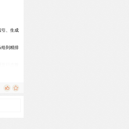
索引、生成
条给到精排
报至日志服
战有：