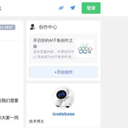
载
登录
创作中心
0 / 1437
开启你的AI千集创作之
旅
发布首篇内容，开通创作中
心 快来成为AI千集创作者吧
～
+开始创作
面我们需要
icodebase
和大家一同
技术博主